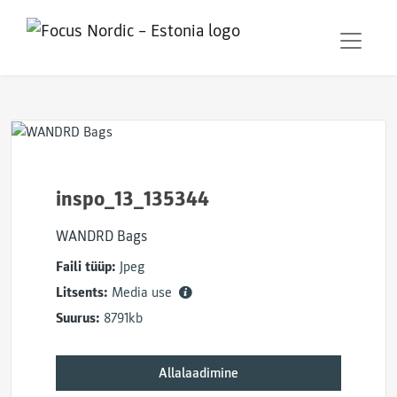
inspo_13_135344
WANDRD Bags
Faili tüüp:
Jpeg
Litsents:
Media use
Suurus:
8791kb
Allalaadimine