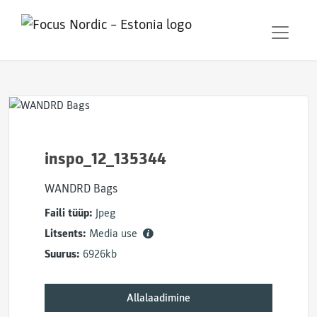
inspo_12_135344
WANDRD Bags
Faili tüüp:
Jpeg
Litsents:
Media use
Suurus:
6926kb
Allalaadimine