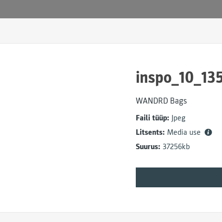
inspo_10_13
WANDRD Bags
Faili tüüp:
Jpeg
Litsents:
Media use
Suurus:
37256kb