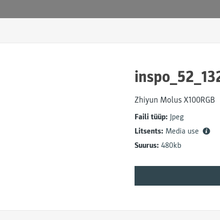
inspo_52_13
Zhiyun Molus X100RGB
Faili tüüp:
Jpeg
Litsents:
Media use
Suurus:
480kb