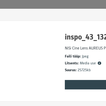
inspo_43_13
NiSi Cine Lens AUREUS P
Faili tüüp:
Jpeg
Litsents:
Media use
Suurus:
25725kb