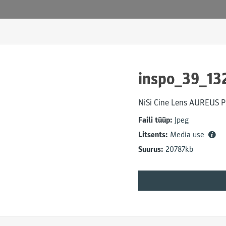
inspo_39_13
NiSi Cine Lens AUREUS P
Faili tüüp:
Jpeg
Litsents:
Media use
Suurus:
20787kb