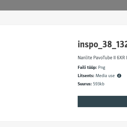
inspo_38_13
Nanlite PavoTube II 6XR
Faili tüüp:
Png
Litsents:
Media use
Suurus:
593kb