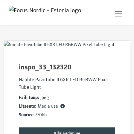
inspo_33_132320
Nanlite PavoTube II 6XR LED RGBWW Pixel
Tube Light
Faili tüüp:
Jpeg
Litsents:
Media use
Suurus:
770kb
Allalaadimine