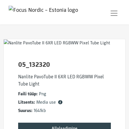
05_132320
Nanlite PavoTube II 6XR LED RGBWW Pixel
Tube Light
Faili tüüp:
Png
Litsents:
Media use
Suurus:
1641kb
Allalaadimine