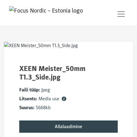
XEEN Meister_50mm
T1.3_Side.jpg
Faili tüüp:
Jpeg
Litsents:
Media use
Suurus:
5668kb
Allalaadimine