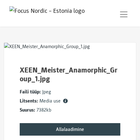
XEEN_Meister_Anamorphic_Gr
oup_1.jpg
Faili tüüp:
Jpeg
Litsents:
Media use
Suurus:
7382kb
Allalaadimine