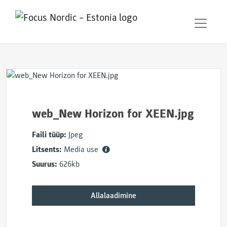
web_New Horizon for XEEN.jpg
Faili tüüp:
Jpeg
Litsents:
Media use
Suurus:
626kb
Allalaadimine