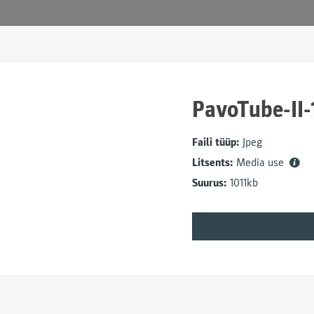
PavoTube-II
Faili tüüp:
Jpeg
Litsents:
Media use
Suurus:
1011kb