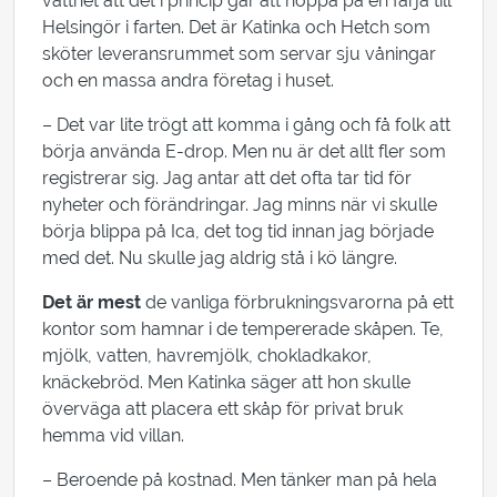
vattnet att det i princip går att hoppa på en färja till
Helsingör i farten. Det är Katinka och Hetch som
sköter leveransrummet som servar sju våningar
och en massa andra företag i huset.
– Det var lite trögt att komma i gång och få folk att
börja använda E-drop. Men nu är det allt fler som
registrerar sig. Jag antar att det ofta tar tid för
nyheter och förändringar. Jag minns när vi skulle
börja blippa på Ica, det tog tid innan jag började
med det. Nu skulle jag aldrig stå i kö längre.
Det är mest
de vanliga förbrukningsvarorna på ett
kontor som hamnar i de tempererade skåpen. Te,
mjölk, vatten, havremjölk, chokladkakor,
knäckebröd. Men Katinka säger att hon skulle
överväga att placera ett skåp för privat bruk
hemma vid villan.
– Beroende på kostnad. Men tänker man på hela