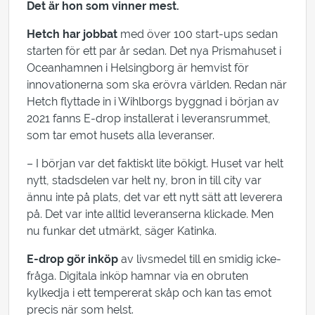
Det är hon som vinner mest.
Hetch har jobbat
med över 100 start-ups sedan
starten för ett par år sedan. Det nya Prismahuset i
Oceanhamnen i Helsingborg är hemvist för
innovationerna som ska erövra världen. Redan när
Hetch flyttade in i Wihlborgs byggnad i början av
2021 fanns E-drop installerat i leveransrummet,
som tar emot husets alla leveranser.
– I början var det faktiskt lite bökigt. Huset var helt
nytt, stadsdelen var helt ny, bron in till city var
ännu inte på plats, det var ett nytt sätt att leverera
på. Det var inte alltid leveranserna klickade. Men
nu funkar det utmärkt, säger Katinka.
E-drop gör inköp
av livsmedel till en smidig icke-
fråga. Digitala inköp hamnar via en obruten
kylkedja i ett tempererat skåp och kan tas emot
precis när som helst.