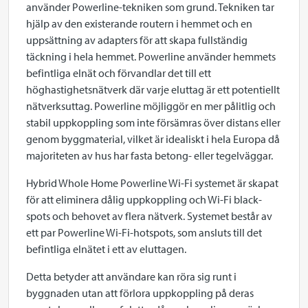
använder Powerline-tekniken som grund. Tekniken tar
hjälp av den existerande routern i hemmet och en
uppsättning av adapters för att skapa fullständig
täckning i hela hemmet. Powerline använder hemmets
befintliga elnät och förvandlar det till ett
höghastighetsnätverk där varje eluttag är ett potentiellt
nätverksuttag. Powerline möjliggör en mer pålitlig och
stabil uppkoppling som inte försämras över distans eller
genom byggmaterial, vilket är idealiskt i hela Europa då
majoriteten av hus har fasta betong- eller tegelväggar.
Hybrid Whole Home Powerline Wi-Fi systemet är skapat
för att eliminera dålig uppkoppling och Wi-Fi black-
spots och behovet av flera nätverk. Systemet består av
ett par Powerline Wi-Fi-hotspots, som ansluts till det
befintliga elnätet i ett av eluttagen.
Detta betyder att användare kan röra sig runt i
byggnaden utan att förlora uppkoppling på deras