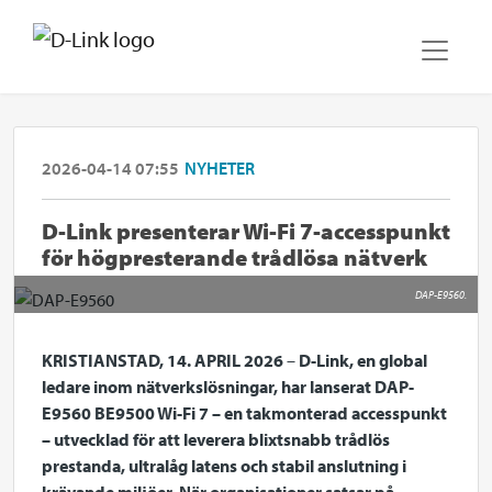
2026-04-14 07:55
NYHETER
D-Link presenterar Wi-Fi 7-accesspunkt
för högpresterande trådlösa nätverk
DAP-E9560.
KRISTIANSTAD, 14. APRIL 2026
–
D-Link, en global
ledare inom nätverkslösningar, har lanserat DAP-
E9560 BE9500 Wi-Fi 7 – en takmonterad accesspunkt
– utvecklad för att leverera blixtsnabb trådlös
prestanda, ultralåg latens och stabil anslutning i