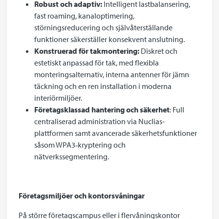
Robust och adaptiv:
Intelligent lastbalansering,
fast roaming, kanaloptimering,
störningsreducering och självåterställande
funktioner säkerställer konsekvent anslutning.
Konstruerad för takmontering:
Diskret och
estetiskt anpassad för tak, med flexibla
monteringsalternativ, interna antenner för jämn
täckning och en ren installation i moderna
interiörmiljöer.
Företagsklassad hantering och säkerhet
: Full
centraliserad administration via Nuclias-
plattformen samt avancerade säkerhetsfunktioner
såsom WPA3‑kryptering och
nätverkssegmentering.
Företagsmiljöer och kontorsvåningar
På större företagscampus eller i flervåningskontor