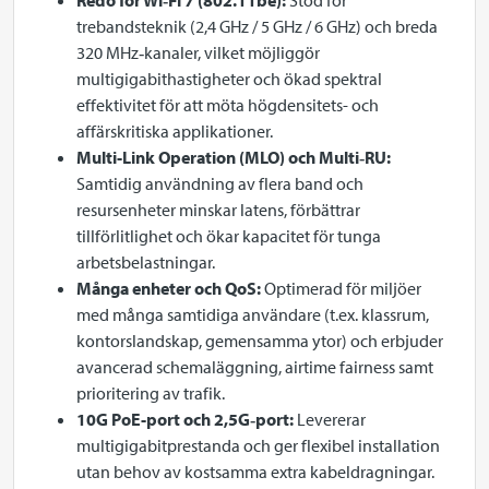
Redo för Wi‑Fi 7 (802.11be):
Stöd för
trebandsteknik (2,4 GHz / 5 GHz / 6 GHz) och breda
320 MHz‑kanaler, vilket möjliggör
multigigabithastigheter och ökad spektral
effektivitet för att möta högdensitets- och
affärskritiska applikationer.
Multi-Link Operation (MLO) och Multi‑RU:
Samtidig användning av flera band och
resursenheter minskar latens, förbättrar
tillförlitlighet och ökar kapacitet för tunga
arbetsbelastningar.
Många enheter och QoS:
Optimerad för miljöer
med många samtidiga användare (t.ex. klassrum,
kontorslandskap, gemensamma ytor) och erbjuder
avancerad schemaläggning, airtime fairness samt
prioritering av trafik.
10G PoE-port och 2,5G‑port:
Levererar
multigigabitprestanda och ger flexibel installation
utan behov av kostsamma extra kabeldragningar.