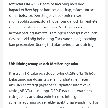
levererar DAP‑E9560 sömlös täckning med hög
kapacitet över öppna kontorslandskap, mötesrum och
samarbetsytor. Den stödjer videokonferenser,
molnapplikationer, stora filöverföringar och IoT‑enheter
utan att prestandan försämras. Med avancerad
lastbalansering säkerställs att ingen accesspunkt blir en
flaskhals vid hög belastning. Tack vare smidig roaming
kan personalen röra sig fritt utan avbrott i anslutningen.
Utbildningscampus och föreläsningssalar
Klassrum, hörsalar och studentytor utsätts ofta för hög
belastning när dussintals eller hundratals enheter
ansluter samtidigt (laptopar, surfplattor, interaktiva
tavlor, AR/VR‑utrustning). DAP‑E9560 hanterar stora
mängder av anslutna enheter med intelligent
schemaläggning och effektiv spektrumanvändning. För