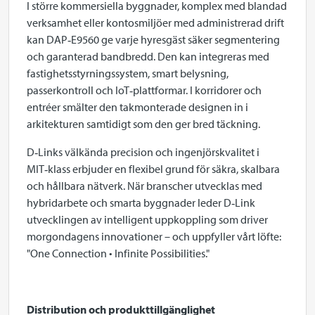
I större kommersiella byggnader, komplex med blandad
verksamhet eller kontosmiljöer med administrerad drift
kan DAP‑E9560 ge varje hyresgäst säker segmentering
och garanterad bandbredd. Den kan integreras med
fastighetsstyrningssystem, smart belysning,
passerkontroll och IoT‑plattformar. I korridorer och
entréer smälter den takmonterade designen in i
arkitekturen samtidigt som den ger bred täckning.
D‑Links välkända precision och ingenjörskvalitet i
MIT‑klass erbjuder en flexibel grund för säkra, skalbara
och hållbara nätverk. När branscher utvecklas med
hybridarbete och smarta byggnader leder D‑Link
utvecklingen av intelligent uppkoppling som driver
morgondagens innovationer – och uppfyller vårt löfte:
"One Connection • Infinite Possibilities."
Distribution och produkttillgänglighet