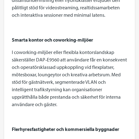
distansundervisning eller hybridklasser erbjuder den
pålitligt stöd för videostreaming, realtidssamarbeten
och interaktiva sessioner med minimal latens.
Smarta kontor och coworking
‑
miljöer
I coworking‑miljöer eller flexibla kontorslandskap
säkerställer DAP‑E9560 att användare får en konsekvent
och operatörsklassad uppkoppling vid flexplatser,
mötesboxar, loungeytor och kreativa arbetsrum. Med
stöd för gästnätverk, segmenterade VLAN och
intelligent trafikstyrning kan organisationer
upprätthålla både prestanda och säkerhet för interna
användare och gäster.
Flerhyresfastigheter och kommersiella byggnader