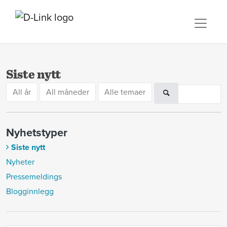
Siste nytt
All år
All måneder
Alle temaer
Nyhetstyper
Siste nytt
Nyheter
Pressemeldings
Blogginnlegg