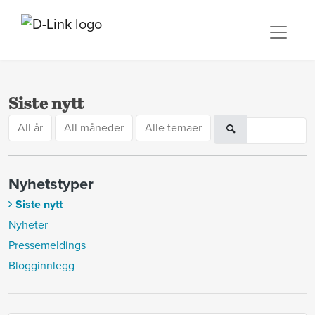
Siste nytt
All år
All måneder
Alle temaer
Nyhetstyper
Siste nytt
Nyheter
Pressemeldings
Blogginnlegg