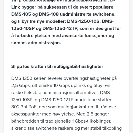
sin produktportefølje av multigigabit-switcher. D-
Link bygger på suksessen til de svært populære
DMS-105 og DMS-108 uadministrerte switchene,
og tilbyr tre nye modeller: DMS-1250-10S, DMS-
1250-10SP og DMS-1250-12TP, som er designet for
å forbedre ytelsen med avanserte funksjoner og
sømløs administrasjon.
Slipp løs kraften til multigigabit-hastigheter
DMS-1250-serien leverer overføringshastigheter på
2,5 Gbps, ultraraske 10 Gbps uplinks og tilbyr en
rekke fleksible administrasjonsalternativer. DMS-
1250-10SP- og DMS-1250-12TP-modellene støtter
802.3at PoE, noe som muliggjør kraften til trådløse
aksesspunkter med høy ytelse. Med 2,5 ganger
båndbredden til tradisjonelle 1 Gbps-tilkoblinger,
sikrer disse switchene raskere og mer stabil tilkobling