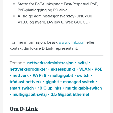
Støtte for PoE-funksjoner: Fast/Perpetual PoE,
PoE-planlegging og PD alive
Allsidige administrasjonsverktøy (DNC-100
V1.3.0 og nyere, D-View 8, Web GUI, CLI)
For mer informasjon, besøk
www.dlink.com
eller
kontakt din lokale D-Link-representant.
Temaer:
nettverksadministrasjon
svitsj
nettverksprodukter
aksesspunkt
VLAN
PoE
nettverk
Wi-Fi 6
multigigabit
switch
trådløst nettverk
gigabit
managed switch
smart switch
10 G uplinks
multigigabit-switch
multigigabit-svitsj
2,5 Gigabit Ethernet
Om D-Link