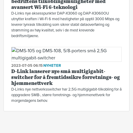
bedriftens tilkoblingsmuligheter med
avansert Wi-Fi 6-teknologi
D-Links nye aksesspunkter DAP-X3060 og DAP-X3060OU
utnytter kraften i Wi-Fi 6 med hastigheter på opptil 3000 Mbps og
leverer lynrask tilkobling som sikrer stabil dataoverføring og
strømming av høy kvalitet, selv i de mest krevende
bedriftsmiljøene.
2023-07-05 06:15
NYHETER
D-Link lanserer nye små multigigabit-
switcher for å fremtidssikre forretnings- og
hjemmenettverk
D-Links nye nettverksswitcher har 2,5G multigigabit-tilkobling for å
oppgradere SMB-, større forretnings- og hjemmenettverk for
morgendagens behov.