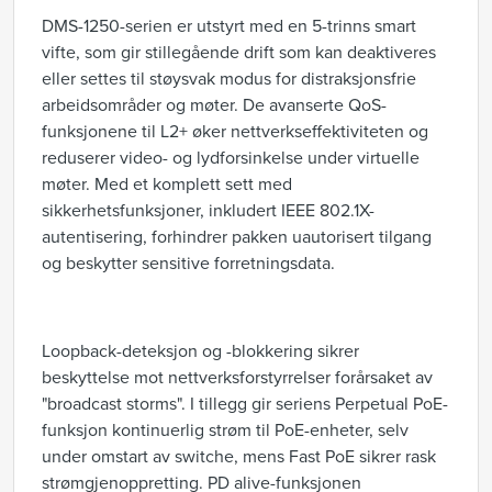
DMS-1250-serien er utstyrt med en 5-trinns smart
vifte, som gir stillegående drift som kan deaktiveres
eller settes til støysvak modus for distraksjonsfrie
arbeidsområder og møter. De avanserte QoS-
funksjonene til L2+ øker nettverkseffektiviteten og
reduserer video- og lydforsinkelse under virtuelle
møter. Med et komplett sett med
sikkerhetsfunksjoner, inkludert IEEE 802.1X-
autentisering, forhindrer pakken uautorisert tilgang
og beskytter sensitive forretningsdata.
Loopback-deteksjon og -blokkering sikrer
beskyttelse mot nettverksforstyrrelser forårsaket av
"broadcast storms". I tillegg gir seriens Perpetual PoE-
funksjon kontinuerlig strøm til PoE-enheter, selv
under omstart av switche, mens Fast PoE sikrer rask
strømgjenoppretting. PD alive-funksjonen