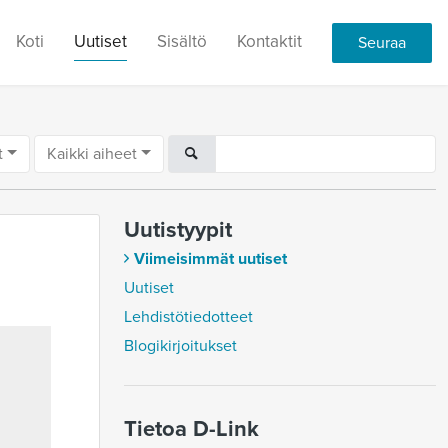
Koti
Uutiset
Sisältö
Kontaktit
Seuraa
t
Kaikki aiheet
Uutistyypit
Viimeisimmät uutiset
Uutiset
Lehdistötiedotteet
Blogikirjoitukset
Tietoa D-Link