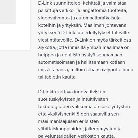
D-Link suunnittelee, kehittää ja valmistaa 
palkittuja verkko- ja langattomia tuotteita, 
videovalvonta- ja automaatioratkaisuja 
koteihin ja yrityksiin. Maailman johtavana 
yrityksenä D-Link luo edellytykset tuleville 
viestintätavoille. D-Link on myös tärkeä osa 
älykotia, jotta ihmisillä ympäri maailmaa on 
helppoa ja edullista pystyä seuraamaan, 
automatisoimaan ja hallitsemaan kotiaan 
missä tahansa, milloin tahansa älypuhelimen 
tai tabletin kautta.

D-Linkin kattava innovatiivisten, 
suorituskykyisten ja intuitiivisten 
teknologioiden valikoima on sekä yritysten 
että yksityishenkilöiden saatavilla sen 
maailmanlaajuisen erilaisten 
vähittäiskauppiaiden, jälleenmyyjien ja 
palveluntarjoajien verkoston kautta.
