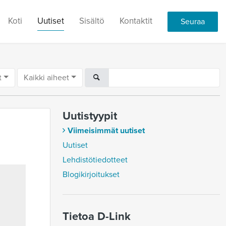
Koti
Uutiset
Sisältö
Kontaktit
Seuraa
t
Kaikki aiheet
Uutistyypit
Viimeisimmät uutiset
Uutiset
Lehdistötiedotteet
Blogikirjoitukset
Tietoa D-Link