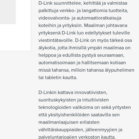
D-Link suunnittelee, kehittää ja valmistaa 
palkittuja verkko- ja langattomia tuotteita, 
videovalvonta- ja automaatioratkaisuja 
koteihin ja yrityksiin. Maailman johtavana 
yrityksenä D-Link luo edellytykset tuleville 
viestintätavoille. D-Link on myös tärkeä osa 
älykotia, jotta ihmisillä ympäri maailmaa on 
helppoa ja edullista pystyä seuraamaan, 
automatisoimaan ja hallitsemaan kotiaan 
missä tahansa, milloin tahansa älypuhelimen 
tai tabletin kautta.

D-Linkin kattava innovatiivisten, 
suorituskykyisten ja intuitiivisten 
teknologioiden valikoima on sekä yritysten 
että yksityishenkilöiden saatavilla sen 
maailmanlaajuisen erilaisten 
vähittäiskauppiaiden, jälleenmyyjien ja 
palveluntarjoajien verkoston kautta.
