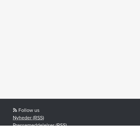
Follow us
Nyheder (RSS)
Pressemeddelelser (RSS)
Blogindlæg (RSS)