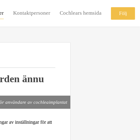
er
Kontaktpersoner
Cochlears hemsida
Följ
ården ännu
 för användare av cochleaimplantat
gar av inställningar för att