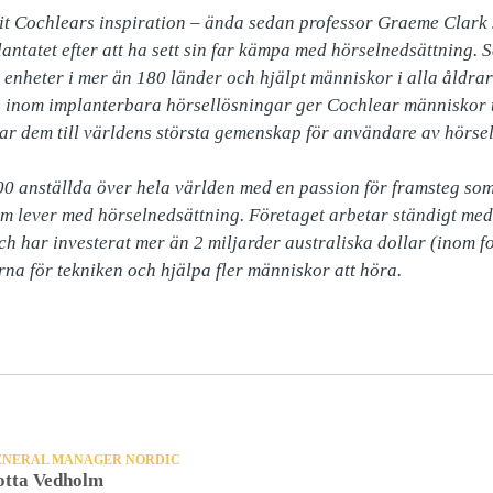
it Cochlears inspiration – ända sedan professor Graeme Clark s
antatet efter att ha sett sin far kämpa med hörselnedsättning.
 enheter i mer än 180 länder och hjälpt människor i alla åldrar 
inom implanterbara hörsellösningar ger Cochlear människor till
r dem till världens största gemenskap för användare av hörsel
00 anställda över hela världen med en passion för framsteg som 
 lever med hörselnedsättning. Företaget arbetar ständigt med u
ch har investerat mer än 2 miljarder australiska dollar (inom fo
erna för tekniken och hjälpa fler människor att höra.

ENERAL MANAGER NORDIC
otta Vedholm