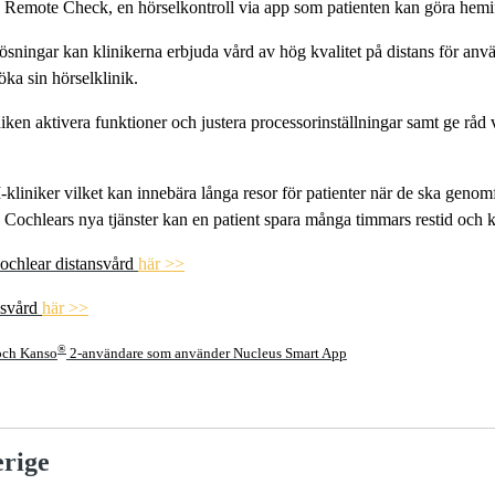
en Remote Check, en hörselkontroll via app som patienten kan göra hemi
ösningar kan klinikerna erbjuda vård av hög kvalitet på distans för an
öka sin hörselklinik.
en aktivera funktioner och justera processorinställningar samt ge råd v
-kliniker vilket kan innebära långa resor för patienter när de ska genomfö
Cochlears nya tjänster kan en patient spara många timmars restid och k
Cochlear distansvård
här >>
nsvård
här >>
®
och Kanso
2-användare som använder Nucleus Smart App
rige