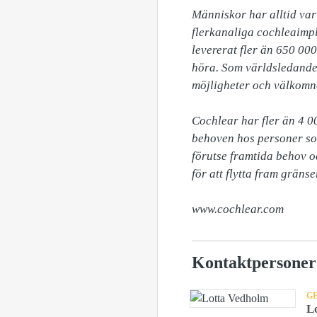
Människor har alltid var
flerkanaliga cochleaimpl
levererat fler än 650 000
höra. Som världsledande 
möjligheter och välkomna
Cochlear har fler än 4 0
behoven hos personer som
förutse framtida behov o
för att flytta fram gräns
www.cochlear.com
Kontaktpersoner
G
L