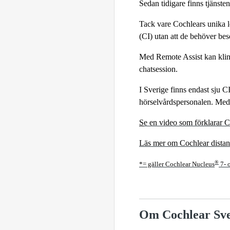
Sedan tidigare finns tjänst
Tack vare Cochlears unika l
(CI) utan att de behöver bes
Med Remote Assist kan klinik
chatsession.
I Sverige finns endast sju CI
hörselvårdspersonalen. Med 
S
e en video som förklarar 
Läs mer om Cochlear dista
®
*= gäller Cochlear Nucleus
7- 
Om Cochlear Sve