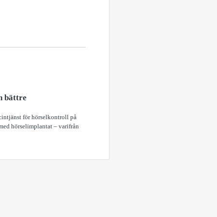
n bättre
ntjänst för hörselkontroll på
med hörselimplantat – varifrån