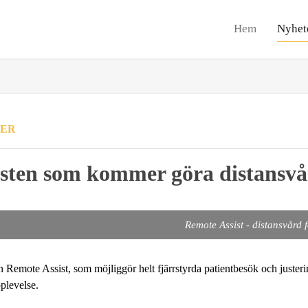
Hem
Nyhet
ER
nsten som kommer göra distansv
Remote Assist - distansvård
n Remote Assist, som möjliggör helt fjärrstyrda patientbesök och justerin
pplevelse.