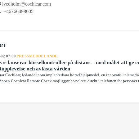
lvedholm@cochlear.com
+46766498605
er
-02 07:00
PRESSMEDDELANDE
ar lanserar hörselkontroller på distans – med målet att ge e
tupplevelse och avlasta vården
rar Cochlear, ledande inom implanterbara hörselhjälpmedel, en innovativ telemedici
 Appen Cochlear Remote Check möjliggör hörseltest direkt i telefonen för personer 