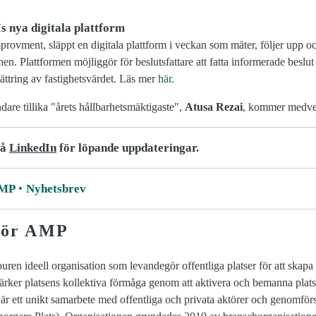
s nya digitala plattform
rovment, släppt en digitala plattform i veckan som mäter, följer upp oc
hen. Plattformen möjliggör för beslutsfattare att fatta informerade beslut 
ttring av fastighetsvärdet. Läs mer
här.
dare tillika "årets hållbarhetsmäktigaste",
Atusa Rezai
, kommer medver
på
LinkedIn
för löpande uppdateringar.
AMP
Nyhetsbrev
för AMP
en ideell organisation som levandegör offentliga platser för att skapa
rker platsens kollektiva förmåga genom att aktivera och bemanna platse
t är ett unikt samarbete med offentliga och privata aktörer och genomför