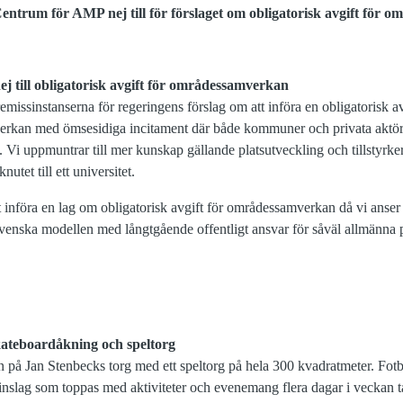
entrum för AMP nej till för förslaget om obligatorisk avgift för 
 till obligatorisk avgift för områdessamverkan
missinstanserna för regeringens förslag om att införa en obligatorisk 
mverkan med ömsesidiga incitament där både kommuner och privata aktöre
i uppmuntrar till mer kunskap gällande platsutveckling och tillstyrker 
utet till ett universitet.
t införa en lag om obligatorisk avgift för områdessamverkan då vi anser a
venska modellen med långtgående offentligt ansvar för såväl allmänna 
skateboardåkning och speltorg
an på Jan Stenbecks torg med ett speltorg på hela 300 kvadratmeter. Fot
 inslag som toppas med aktiviteter och evenemang flera dagar i veckan t