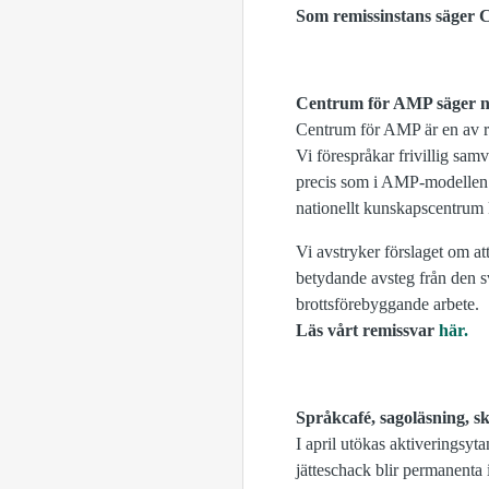
Som remissinstans säger C
Centrum för AMP säger nej
Centrum för AMP är en av re
Vi förespråkar frivillig sa
precis som i AMP-modellen. V
nationellt kunskapscentrum kn
Vi avstryker förslaget om at
betydande avsteg från den s
brottsförebyggande arbete.
Läs vårt remissvar
här.
Språkcafé, sagoläsning, 
I april utökas aktiveringsyt
jätteschack blir permanenta