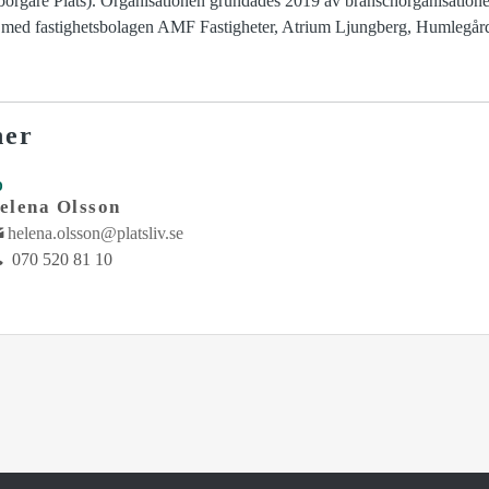
gare Plats). Organisationen grundades 2019 av branschorganisation
med fastighetsbolagen AMF Fastigheter, Atrium Ljungberg, Humlegård
ner
D
elena Olsson
helena.olsson@platsliv.se
070 520 81 10