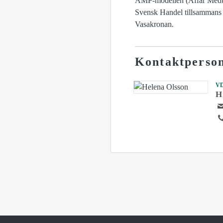
AMP-modellen (Affär Medbor
Svensk Handel tillsammans 
Vasakronan.
Kontaktperso
V
H