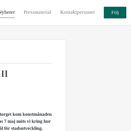
Nyheter
Pressmaterial
Kontaktpersoner
Följ
ll
umtorget kom konstmånaden
ns
7 maj möts vi kring hur
ål för stadsutveckling.