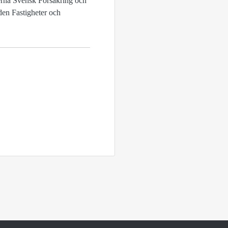
erna Svensk Försäkring och
en Fastigheter och