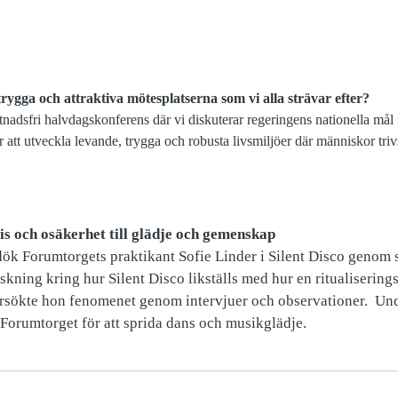
, trygga och attraktiva mötesplatserna som vi alla strävar efter?
ostnadsfri halvdagskonferens där vi diskuterar regeringens nationella mål
 att utveckla levande, trygga och robusta livsmiljöer där människor trivs
sis och osäkerhet till glädje och gemenskap
k Forumtorgets praktikant Sofie Linder i Silent Disco genom si
skning kring hur Silent Disco likställs med hur en ritualisering
rsökte hon fenomenet genom intervjuer och observationer. Und
å Forumtorget
för att sprida dans och musikglädje.