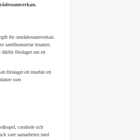
områdessamverkan.
avgift för områdessamverkan.
r samfinansierar insatser,
därför förslaget om ett
tt förslaget ett
innebär ett
platser som
bollsspel, cornhole och
ack vare s
amarbeten med