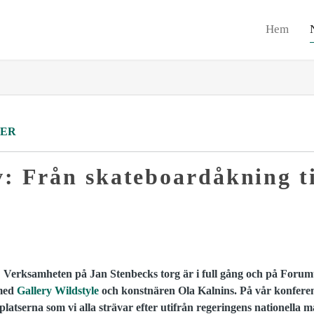
Hem
ER
: Från skateboardåkning ti
g! Verksamheten på Jan Stenbecks torg är i full gång och på For
 med
Gallery Wildstyle
och konstnären Ola Kalnins. På vår konfere
splatserna som vi alla strävar efter utifrån regeringens nationella m