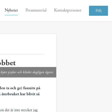
Nyheter
Pressmaterial
Kontaktpersoner
Följ
obbet
yter prylar och kläder dagligen ägare.
en ta och ge) funnits på
återbruket har blivit så
men det är inte mycket jag