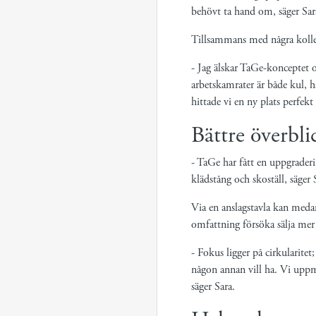
behövt ta hand om, säger Sara 
Tillsammans med några kolleg
- Jag älskar TaGe-konceptet o
arbetskamrater är både kul, 
hittade vi en ny plats perfek
Bättre överbli
- TaGe har fått en uppgrader
klädstång och skoställ, säger
Via en anslagstavla kan medar
omfattning försöka sälja mer v
- Fokus ligger på cirkularitet
någon annan vill ha. Vi upp
säger Sara.