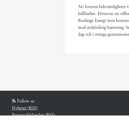
Att leverera bekvämligheter ti
hållbarhet. Förutom att tillha
Borlänge Energi även kommun
med miljöriktig hantering, bra
dag och i många generationer
Follow us
Nyheter (RSS)
Pressmeddelanden (RSS)
Bloggposter (RSS)