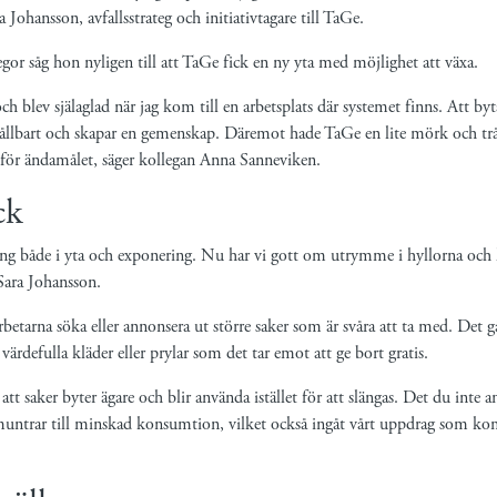
Johansson, avfallsstrateg och initiativtagare till TaGe.
or såg hon nyligen till att TaGe fick en ny yta med möjlighet att växa.
ch blev själaglad när jag kom till en arbetsplats där systemet finns. Att by
hållbart och skapar en gemenskap. Däremot hade TaGe en lite mörk och trå
t för ändamålet, säger kollegan Anna Sanneviken.
ck
ing både i yta och exponering. Nu har vi gott om utrymme i hyllorna och
 Sara Johansson.
betarna söka eller annonsera ut större saker som är svåra att ta med. Det g
ärdefulla kläder eller prylar som det tar emot att ge bort gratis.
; att saker byter ägare och blir använda istället för att slängas. Det du inte 
muntrar till minskad konsumtion, vilket också ingåt vårt uppdrag som k