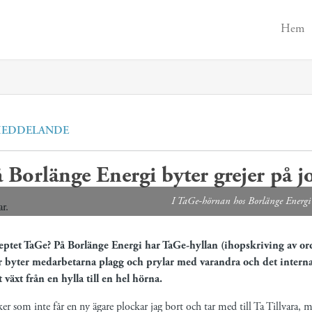
Hem
MEDDELANDE
 Borlänge Energi byter grejer på j
I TaGe-hörnan hos Borlänge Energi b
ptet TaGe? På Borlänge Energi har TaGe-hyllan (ihopskriving av ord
r byter medarbetarna plagg och prylar med varandra och det interna 
växt från en hylla till en hel hörna.
ker som inte får en ny ägare plockar jag bort och tar med till Ta Tillvara, 