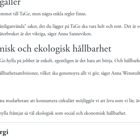
gäller
ommet till TaGe, men några enkla regler finns.
färdiganvända" saker, det du lägger på TaGe ska vara helt och rent. Det är ock
 återbruket är det viktiga, säger Anna Sanneviken.
misk och ekologisk hållbarhet
hylla på jobbet är enkelt, egentligen är det bara att börja. Och hållbarh
llbarhetsambitioner, vilket ska genomsyra allt vi gör, säger Anna Wenstedt,
ra medarbetare att konsumera cirkulärt möjliggör vi att leva som vi lär, äv
ylla främjar så väl ekologisk som social och ekonomisk hållbarhet.
rgi