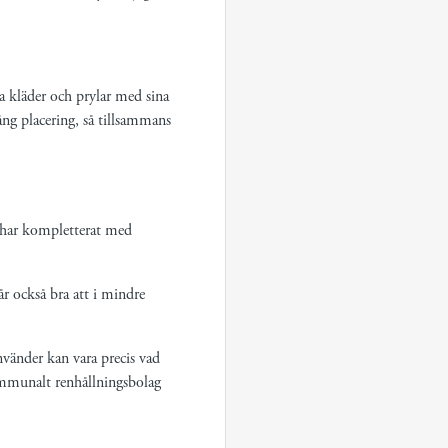
ta kläder och prylar med sina
ng placering, så tillsammans
 har kompletterat med
år också bra att i mindre
använder kan vara precis vad
ommunalt renhållningsbolag