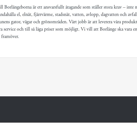
ll Borlängeborna är ett ansvarsfullt åtagande som ställer stora krav – inte 
ndahålla el, elnät, fjärrvärme, stadsnät, vatten, avlopp, dagvatten och avfal
ens gator, vägar och grönområden. Vårt jobb är att leverera våra produ
 service och till så låga priser som möjligt. Vi vill att Borlänge ska vara en 
 framöver.