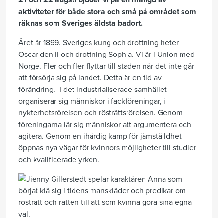
21 och 22 augsti bjuder vi på en mängd av
aktiviteter för både stora och små på området som
räknas som Sveriges äldsta badort.
Året är 1899. Sveriges kung och drottning heter
Oscar den II och drottning Sophia. Vi är i Union med
Norge. Fler och fler flyttar till staden när det inte går
att försörja sig på landet. Detta är en tid av
förändring. I det industrialiserade samhället
organiserar sig människor i fackföreningar, i
nykterhetsrörelsen och rösträttsrörelsen. Genom
föreningarna lär sig människor att argumentera och
agitera. Genom en ihärdig kamp för jämställdhet
öppnas nya vägar för kvinnors möjligheter till studier
och kvalificerade yrken.