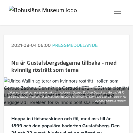
2021-08-04 06:00
PRESSMEDDELANDE
Nu är Gustafsbergsdagarna tillbaka - med
kvinnlig rösträtt som tema
Ulrica Wallin agiterar om kvinnors rösträtt i rollen som Gertrud Zachau. Den riktiga Gertrud (1872 -
1953) var pionjär i kampen för kvinnors rätt att utöva idrott och var starkt engagerad i rörelsen för
kvinnors politiska rösträtt.
Hoppa in i tidsmaskinen och följ med oss till år
1899 och den populära badorten Gustafsberg. Den