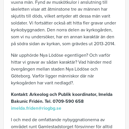
vuxna män. Fynd av muskötkulor i anslutning till
skeletten visar att åtminstone tre av männen har
skjutits till döds, vilket antyder att dessa män varit
soldater. Vi fortsätter också att hitta fler gravar under
kyrkobyggnaden. Den norra delen av kyrkogården,
som vi nu undersöker, har en annan karaktär än den
på södra sidan av kyrkan, som grävdes ut 2013-2014.
När upphörde Nya Lödöse egentligen? Och varför
hittar vi gravar av sådan karaktär? Vad händer med
övergången mellan staden Nya Lödöse och
Göteborg. Varför ligger människor där när
kyrkogården har varit nedlagd?.
Kontakt: Arkeolog och Publik koordinator, Imelda
Bakunic Fridén. Tel. 0709-590 658
imelda.friden@riogbg.se
I och med de omfattande nybyggnationerna av
området runt Gamlestadstorget försvinner för alltid