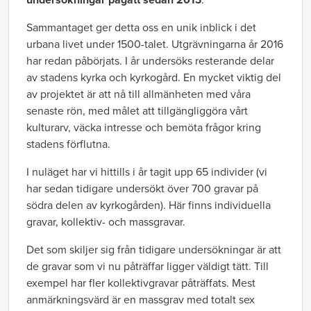
undersökningar pågått sedan 2013
.
Sammantaget ger detta oss en unik inblick i det
urbana livet under 1500-talet. Utgrävningarna år 2016
har redan påbörjats. I år undersöks resterande delar
av stadens kyrka och kyrkogård. En mycket viktig del
av projektet är att nå till allmänheten med våra
senaste rön, med målet att tillgängliggöra vårt
kulturarv, väcka intresse och bemöta frågor kring
stadens förflutna.
I nuläget har vi hittills i år tagit upp 65 individer (vi
har sedan tidigare undersökt över 700 gravar på
södra delen av kyrkogården). Här finns individuella
gravar, kollektiv- och massgravar.
Det som skiljer sig från tidigare undersökningar är att
de gravar som vi nu påträffar ligger väldigt tätt. Till
exempel har fler kollektivgravar påträffats. Mest
anmärkningsvärd är en massgrav med totalt sex