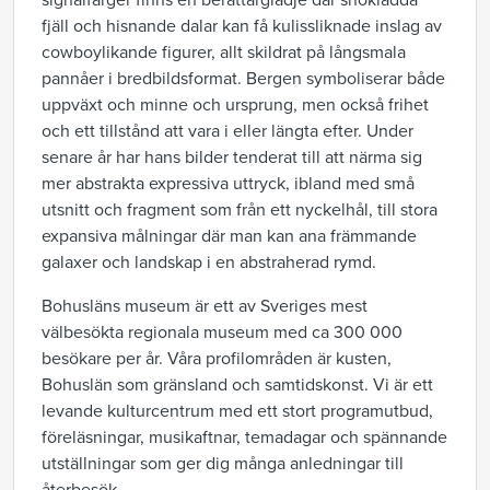
signalfärger finns en berättarglädje där snöklädda
fjäll och hisnande dalar kan få kulissliknade inslag av
cowboylikande figurer, allt skildrat på långsmala
pannåer i bredbildsformat. Bergen symboliserar både
uppväxt och minne och ursprung, men också frihet
och ett tillstånd att vara i eller längta efter. Under
senare år har hans bilder tenderat till att närma sig
mer abstrakta expressiva uttryck, ibland med små
utsnitt och fragment som från ett nyckelhål, till stora
expansiva målningar där man kan ana främmande
galaxer och landskap i en abstraherad rymd.
Bohusläns museum är ett av Sveriges mest
välbesökta regionala museum med ca 300 000
besökare per år. Våra profilområden är kusten,
Bohuslän som gränsland och samtidskonst. Vi är ett
levande kulturcentrum med ett stort programutbud,
föreläsningar, musikaftnar, temadagar och spännande
utställningar som ger dig många anledningar till