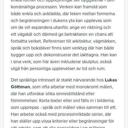
enkla former och upprepningar blir byggstenar i den
konstnärliga processen. Verken kan framstå som
både enkla och avklädda, där leken mellan formerna
och begränsningen i dukens yta kan upplevas som
om de vill expandera utanför, ange en riktning och
ett vägskäl och därmed ge betraktaren en chans att
fortsätta verket. Referenser till arkitektur, vägmärken,
språk och bokstäver finns som verktyg där han både
bygger upp och dekonstruerar det iakttagna. Han kan
i sina verk, som här även inkluderar skulptur, också
utgå från personliga upplevelser av tid och rum.
Det språkliga intresset är starkt närvarande hos
Lukas
Göthman
, som ofta arbetar med monokromt måleri,
där han utforskar olika sinnestillstånd eller
förnimmelser. Korta texter eller ord fälls in i bilderna,
som upprepas - språk och måleri vävs samman till ett.
Han arbetar också med processinriktade serier, där
han ställer upp vissa kriterier eller begränsningar för