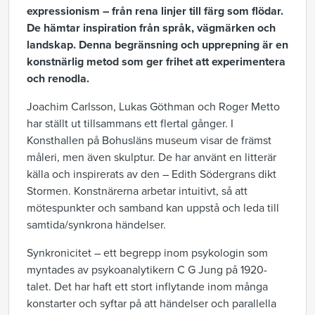
expressionism – från rena linjer till färg som flödar.
De hämtar inspiration från språk, vägmärken och
landskap. Denna begränsning och upprepning är en
konstnärlig metod som ger frihet att experimentera
och renodla.
Joachim Carlsson, Lukas Göthman och Roger Metto
har ställt ut tillsammans ett flertal gånger. I
Konsthallen på Bohusläns museum visar de främst
måleri, men även skulptur. De har använt en litterär
källa och inspirerats av den – Edith Södergrans dikt
Stormen. Konstnärerna arbetar intuitivt, så att
mötespunkter och samband kan uppstå och leda till
samtida/synkrona händelser.
Synkronicitet – ett begrepp inom psykologin som
myntades av psykoanalytikern C G Jung på 1920-
talet. Det har haft ett stort inflytande inom många
konstarter och syftar på att händelser och parallella