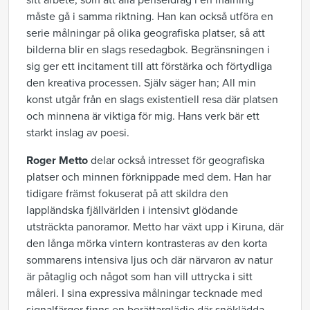
sitt arbete, som att alla penseldrag i en målning
måste gå i samma riktning. Han kan också utföra en
serie målningar på olika geografiska platser, så att
bilderna blir en slags resedagbok. Begränsningen i
sig ger ett incitament till att förstärka och förtydliga
den kreativa processen. Själv säger han; All min
konst utgår från en slags existentiell resa där platsen
och minnena är viktiga för mig. Hans verk bär ett
starkt inslag av poesi.
Roger Metto
delar också intresset för geografiska
platser och minnen förknippade med dem. Han har
tidigare främst fokuserat på att skildra den
lappländska fjällvärlden i intensivt glödande
utsträckta panoramor. Metto har växt upp i Kiruna, där
den långa mörka vintern kontrasteras av den korta
sommarens intensiva ljus och där närvaron av natur
är påtaglig och något som han vill uttrycka i sitt
måleri. I sina expressiva målningar tecknade med