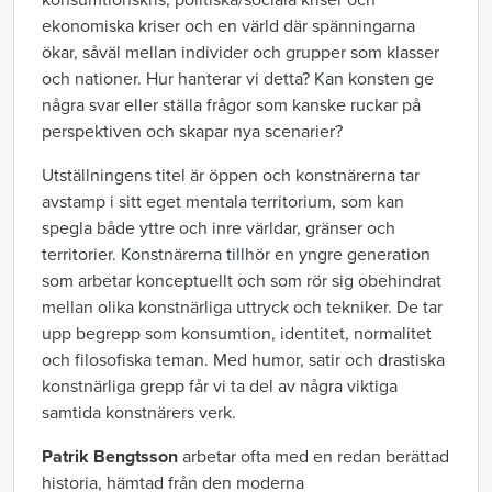
konsumtionskris, politiska/sociala kriser och
ekonomiska kriser och en värld där spänningarna
ökar, såväl mellan individer och grupper som klasser
och nationer. Hur hanterar vi detta? Kan konsten ge
några svar eller ställa frågor som kanske ruckar på
perspektiven och skapar nya scenarier?
Utställningens titel är öppen och konstnärerna tar
avstamp i sitt eget mentala territorium, som kan
spegla både yttre och inre världar, gränser och
territorier. Konstnärerna tillhör en yngre generation
som arbetar konceptuellt och som rör sig obehindrat
mellan olika konstnärliga uttryck och tekniker. De tar
upp begrepp som konsumtion, identitet, normalitet
och filosofiska teman. Med humor, satir och drastiska
konstnärliga grepp får vi ta del av några viktiga
samtida konstnärers verk.
Patrik Bengtsson
arbetar ofta med en redan berättad
historia, hämtad från den moderna