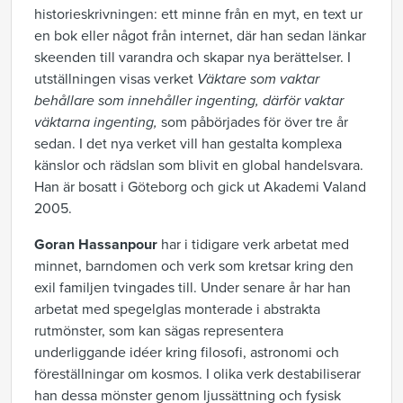
historieskrivningen: ett minne från en myt, en text ur
en bok eller något från internet, där han sedan länkar
skeenden till varandra och skapar nya berättelser. I
utställningen visas verket
Väktare som vaktar
behållare som innehåller ingenting, därför vaktar
väktarna ingenting,
som påbörjades för över tre år
sedan. I det nya verket vill han gestalta komplexa
känslor och rädslan som blivit en global handelsvara.
Han är bosatt i Göteborg och gick ut Akademi Valand
2005.
Goran Hassanpour
har i tidigare verk arbetat med
minnet, barndomen och verk som kretsar kring den
exil familjen tvingades till. Under senare år har han
arbetat med spegelglas monterade i abstrakta
rutmönster, som kan sägas representera
underliggande idéer kring filosofi, astronomi och
föreställningar om kosmos. I olika verk destabiliserar
han dessa mönster genom ljussättning och fysisk