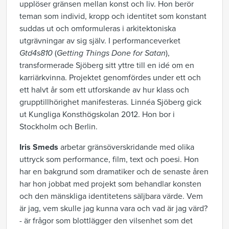
upplöser gränsen mellan konst och liv. Hon berör
teman som individ, kropp och identitet som konstant
suddas ut och omformuleras i arkitektoniska
utgrävningar av sig själv. I performanceverket
Gtd4s810
(
Getting Things Done for Satan
),
transformerade Sjöberg sitt yttre till en idé om en
karriärkvinna. Projektet genomfördes under ett och
ett halvt år som ett utforskande av hur klass och
grupptillhörighet manifesteras. Linnéa Sjöberg gick
ut Kungliga Konsthögskolan 2012. Hon bor i
Stockholm och Berlin.
Iris Smeds
arbetar gränsöverskridande med olika
uttryck som performance, film, text och poesi. Hon
har en bakgrund som dramatiker och de senaste åren
har hon jobbat med projekt som behandlar konsten
och den mänskliga identitetens säljbara värde. Vem
är jag, vem skulle jag kunna vara och vad är jag värd?
- är frågor som blottlägger den vilsenhet som det