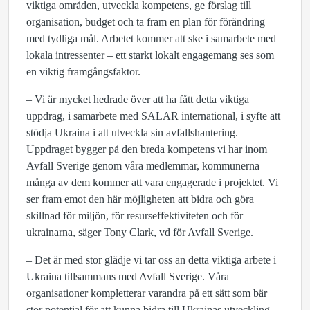
viktiga områden, utveckla kompetens, ge förslag till
organisation, budget och ta fram en plan för förändring
med tydliga mål. Arbetet kommer att ske i samarbete med
lokala intressenter – ett starkt lokalt engagemang ses som
en viktig framgångsfaktor.
– Vi är mycket hedrade över att ha fått detta viktiga
uppdrag, i samarbete med SALAR international, i syfte att
stödja Ukraina i att utveckla sin avfallshantering.
Uppdraget bygger på den breda kompetens vi har inom
Avfall Sverige genom våra medlemmar, kommunerna –
många av dem kommer att vara engagerade i projektet. Vi
ser fram emot den här möjligheten att bidra och göra
skillnad för miljön, för resurseffektiviteten och för
ukrainarna, säger Tony Clark, vd för Avfall Sverige.
– Det är med stor glädje vi tar oss an detta viktiga arbete i
Ukraina tillsammans med Avfall Sverige. Våra
organisationer kompletterar varandra på ett sätt som bär
stor potential för att kunna bidra till Ukrainas utveckling