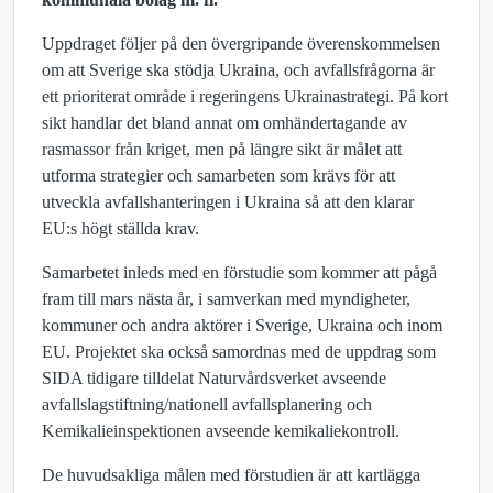
Uppdraget följer på den övergripande överenskommelsen
om att Sverige ska stödja Ukraina, och avfallsfrågorna är
ett prioriterat område i regeringens Ukrainastrategi. På kort
sikt handlar det bland annat om omhändertagande av
rasmassor från kriget, men på längre sikt är målet att
utforma strategier och samarbeten som krävs för att
utveckla avfallshanteringen i Ukraina så att den klarar
EU:s högt ställda krav.
Samarbetet inleds med en förstudie som kommer att pågå
fram till mars nästa år, i samverkan med myndigheter,
kommuner och andra aktörer i Sverige, Ukraina och inom
EU. Projektet ska också samordnas med de uppdrag som
SIDA tidigare tilldelat Naturvårdsverket avseende
avfallslagstiftning/nationell avfallsplanering och
Kemikalieinspektionen avseende kemikaliekontroll.
De huvudsakliga målen med förstudien är att kartlägga