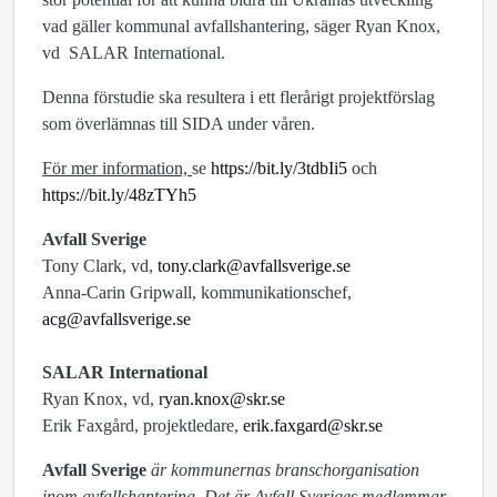
vad gäller kommunal avfallshantering, säger Ryan Knox,
vd SALAR International.
Denna förstudie ska resultera i ett flerårigt projektförslag
som överlämnas till SIDA under våren.
För mer information,
se
https://bit.ly/3tdbIi5
och
https://bit.ly/48zTYh5
Avfall Sverige
Tony Clark, vd,
tony.clark@avfallsverige.se
Anna-Carin Gripwall, kommunikationschef,
acg@avfallsverige.se
SALAR International
Ryan Knox, vd,
ryan.knox@skr.se
Erik Faxgård, projektledare,
erik.faxgard@skr.se
Avfall Sverige
är kommunernas branschorganisation
inom avfallshantering. Det är Avfall Sveriges medlemmar