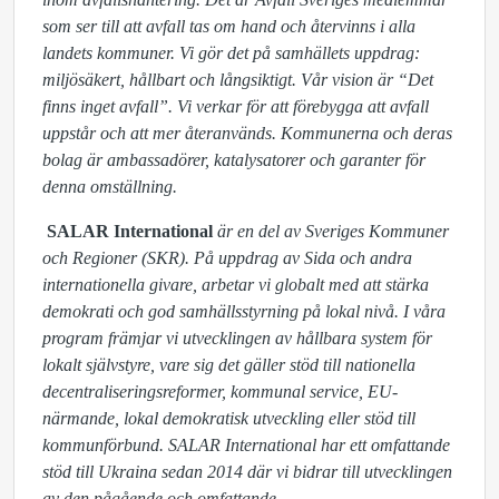
som ser till att avfall tas om hand och återvinns i alla
landets kommuner. Vi gör det på samhällets uppdrag:
miljösäkert, hållbart och långsiktigt. Vår vision är “Det
finns inget avfall”. Vi verkar för att förebygga att avfall
uppstår och att mer återanvänds. Kommunerna och deras
bolag är ambassadörer, katalysatorer och garanter för
denna omställning.
SALAR International
är en del av Sveriges Kommuner
och Regioner (SKR). På uppdrag av Sida och andra
internationella givare, arbetar vi globalt med att stärka
demokrati och god samhällsstyrning på lokal nivå. I våra
program främjar vi utvecklingen av hållbara system för
lokalt självstyre, vare sig det gäller stöd till nationella
decentraliseringsreformer, kommunal service, EU-
närmande, lokal demokratisk utveckling eller stöd till
kommunförbund. SALAR International har ett omfattande
stöd till Ukraina sedan 2014 där vi bidrar till utvecklingen
av den pågående och omfattande