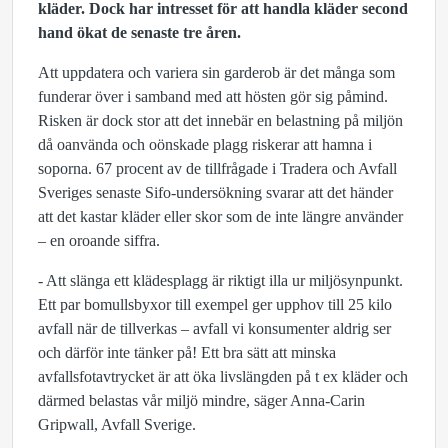
kläder. Dock har intresset för att handla kläder second
hand ökat de senaste tre åren.
Att uppdatera och variera sin garderob är det många som
funderar över i samband med att hösten gör sig påmind.
Risken är dock stor att det innebär en belastning på miljön
då oanvända och oönskade plagg riskerar att hamna i
soporna. 67 procent av de tillfrågade i Tradera och Avfall
Sveriges senaste Sifo-undersökning svarar att det händer
att det kastar kläder eller skor som de inte längre använder
– en oroande siffra.
- Att slänga ett klädesplagg är riktigt illa ur miljösynpunkt.
Ett par bomullsbyxor till exempel ger upphov till 25 kilo
avfall när de tillverkas – avfall vi konsumenter aldrig ser
och därför inte tänker på! Ett bra sätt att minska
avfallsfotavtrycket är att öka livslängden på t ex kläder och
därmed belastas vår miljö mindre, säger Anna-Carin
Gripwall, Avfall Sverige.