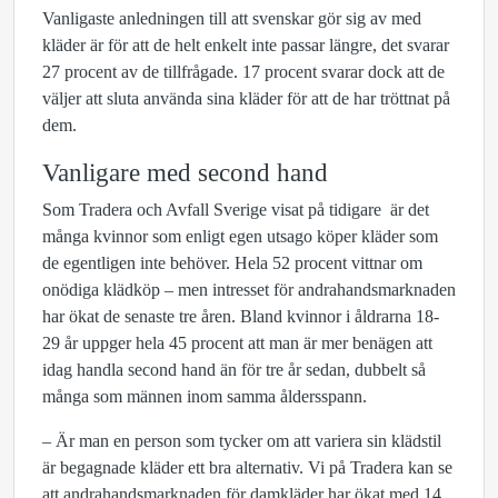
Vanligaste anledningen till att svenskar gör sig av med
kläder är för att de helt enkelt inte passar längre, det svarar
27 procent av de tillfrågade. 17 procent svarar dock att de
väljer att sluta använda sina kläder för att de har tröttnat på
dem.
Vanligare med second hand
Som Tradera och Avfall Sverige visat på tidigare är det
många kvinnor som enligt egen utsago köper kläder som
de egentligen inte behöver. Hela 52 procent vittnar om
onödiga klädköp – men intresset för andrahandsmarknaden
har ökat de senaste tre åren. Bland kvinnor i åldrarna 18-
29 år uppger hela 45 procent att man är mer benägen att
idag handla second hand än för tre år sedan, dubbelt så
många som männen inom samma åldersspann.
– Är man en person som tycker om att variera sin klädstil
är begagnade kläder ett bra alternativ. Vi på Tradera kan se
att andrahandsmarknaden för damkläder har ökat med 14