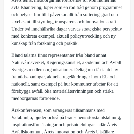
Årets tema, medborgarnas förtroende för kommunernas
avfallshantering, löper som en röd tråd genom programmet
och belyser hur tillit påverkar allt från sorteringsgrad och
taxebeslut till styrning, transparens och innovationskraft.
Under två innehållsrika dagar varvas strategiska perspektiv
med konkreta exempel, aktuell policyutveckling och ny
kunskap från forskning och praktik.
Bland talarna finns representanter från bland annat
Naturvårdsverket, Regeringskansliet, akademin och Avfall
Sveriges medlemsorganisationer. Deltagarna får ta del av
framtidsspaningar, aktuella regeländringar inom EU och
nationellt, samt exempel på hur kommuner arbetar för att
förebygga avfall, öka materialåtervinningen och stärka
medborgarnas förtroende.
Årskonferensen, som arrangeras tillsammans med
Vafabmiljö, bjuder också på branschens största utställning,
inspirationsföreläsningar och prisutdelningar – där Årets
Avfallskommun, Årets innovation och Årets Utställare