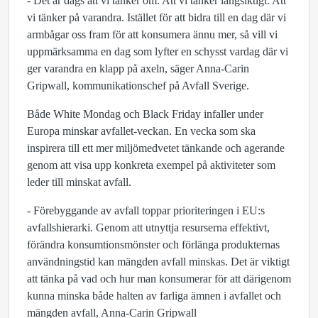
- Det är dags att vi tänker om. Att vi tänker långsiktigt. Att
vi tänker på varandra. Istället för att bidra till en dag där vi
armbågar oss fram för att konsumera ännu mer, så vill vi
uppmärksamma en dag som lyfter en schysst vardag där vi
ger varandra en klapp på axeln, säger Anna-Carin
Gripwall, kommunikationschef på Avfall Sverige.
Både White Mondag och Black Friday infaller under
Europa minskar avfallet-veckan. En vecka som ska
inspirera till ett mer miljömedvetet tänkande och agerande
genom att visa upp konkreta exempel på aktiviteter som
leder till minskat avfall.
- Förebyggande av avfall toppar prioriteringen i EU:s
avfallshierarki. Genom att utnyttja resurserna effektivt,
förändra konsumtionsmönster och förlänga produkternas
användningstid kan mängden avfall minskas. Det är viktigt
att tänka på vad och hur man konsumerar för att därigenom
kunna minska både halten av farliga ämnen i avfallet och
mängden avfall, Anna-Carin Gripwall