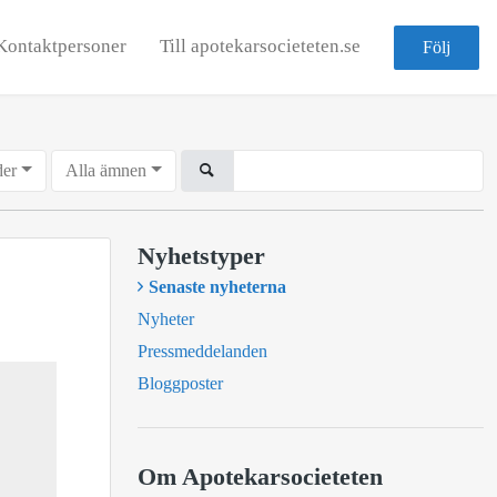
Kontaktpersoner
Till apotekarsocieteten.se
Följ
der
Alla ämnen
Nyhetstyper
Senaste nyheterna
Nyheter
Pressmeddelanden
Bloggposter
Om Apotekarsocieteten