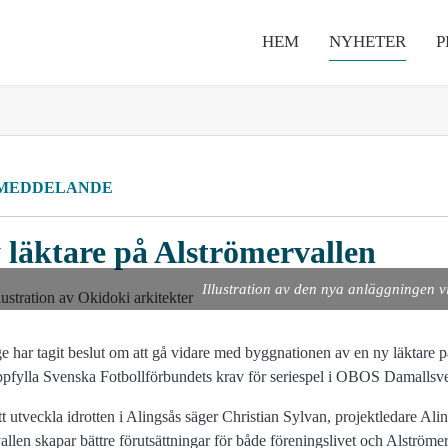
HEM
NYHETER
P
MEDDELANDE
 läktare på Alströmervallen
Illustration av den nya anläggningen vi
har tagit beslut om att gå vidare med byggnationen av en ny läktare 
pfylla Svenska Fotbollförbundets krav för seriespel i OBOS Damallsv
r att utveckla idrotten i Alingsås säger Christian Sylvan, projektledare A
llen skapar bättre förutsättningar för både föreningslivet och Alström