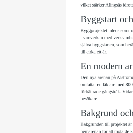
vilket stärker Alingsås idrott
Byggstart och
Byggprojektet inleds somma
i samverkan med verksamhete
själva byggstarten, som ber
till cirka ett år.
En modern ar
Den nya arenan på Alströmer
omfattar en läktare med 800 
förbättrade gångstråk. Vidare
besökare.
Bakgrund och
Bakgrunden till projektet ä
hemarenan för att möta de kr