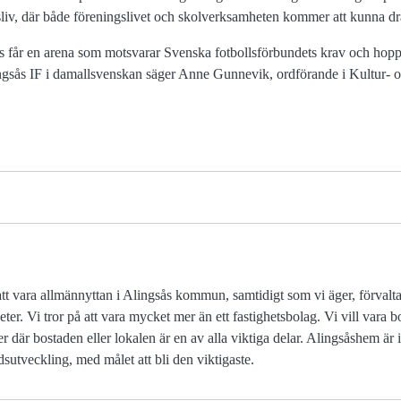
tsliv, där både föreningslivet och skolverksamheten kommer att kunna dr
ås får en arena som motsvarar Svenska fotbollsförbundets krav och hopp
lingsås IF i damallsvenskan säger Anne Gunnevik, ordförande i Kultur-
tt vara allmännyttan i Alingsås kommun, samtidigt som vi äger, förvalt
r. Vi tror på att vara mycket mer än ett fastighetsbolag. Vi vill vara 
öer där bostaden eller lokalen är en av alla viktiga delar. Alingsåshem är 
sutveckling, med målet att bli den viktigaste.