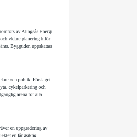
nomförs av Alingsås Energi
och vidare planering inför
känts. Byggtiden uppskattas
lare och publik. Förslaget
kyta, cykelparkering och
lgänglig arena för alla
kräver en uppgradering av
jektet en långsiktig