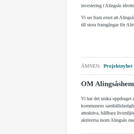
investering i Alingsås idrot
Vi ser fram emot att Alings
till stora framgångar för A
ÄMNEN:
Projektnyhet
OM Alingsåshem
Vi har det unika uppdraget a
kommunens samhällsfastighete
attraktiva, hållbara livsmilj
aktörerna inom Alingsås stad