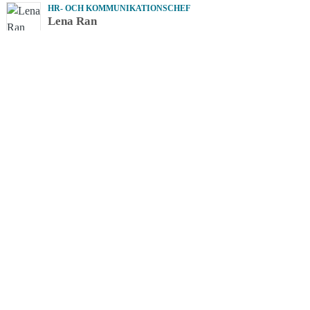
HR- OCH KOMMUNIKATIONSCHEF
Lena Ran
lena.ran@alingsashem.se
0322-617784
VD
Henrik Pettersson
henrik.pettersson@alingsashem.se
0322-61 77 55
AFFÄRSOMRÅDESCHEF FASTIGHET & PROJEKT
Christer Winter Halldén
christer.hallden@alingsashem.se
0322-61 77 67
KUNDSERVICECHEF
Elin Oldin
elin.oldin@alingsashem.se