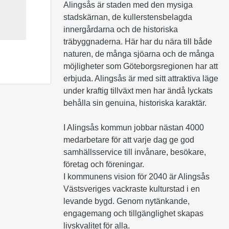
Alingsås är staden med den mysiga 
stadskärnan, de kullerstensbelagda 
innergårdarna och de historiska 
träbyggnaderna. Här har du nära till både 
naturen, de många sjöarna och de många 
möjligheter som Göteborgsregionen har att 
erbjuda. Alingsås är med sitt attraktiva läge 
under kraftig tillväxt men har ändå lyckats 
behålla sin genuina, historiska karaktär. 

I Alingsås kommun jobbar nästan 4000 
medarbetare för att varje dag ge god 
samhällsservice till invånare, besökare, 
företag och föreningar.

I kommunens vision för 2040 är Alingsås 
Västsveriges vackraste kulturstad i en 
levande bygd. Genom nytänkande, 
engagemang och tillgänglighet skapas 
livskvalitet för alla.