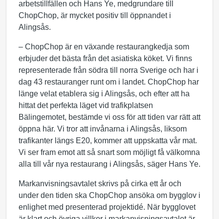
arbetstillfällen och Hans Ye, medgrundare till
ChopChop, är mycket positiv till öppnandet i
Alingsås.
– ChopChop är en växande restaurangkedja som
erbjuder det bästa från det asiatiska köket. Vi finns
representerade från södra till norra Sverige och har i
dag 43 restauranger runt om i landet. ChopChop har
länge velat etablera sig i Alingsås, och efter att ha
hittat det perfekta läget vid trafikplatsen
Bälingemotet, bestämde vi oss för att tiden var rätt att
öppna här. Vi tror att invånarna i Alingsås, liksom
trafikanter längs E20, kommer att uppskatta vår mat.
Vi ser fram emot att så snart som möjligt få välkomna
alla till vår nya restaurang i Alingsås, säger Hans Ye.
Markanvisningsavtalet skrivs på cirka ett år och
under den tiden ska ChopChop ansöka om bygglov i
enlighet med presenterad projektidé. När bygglovet
är klart och övriga villkor i markanvisningsavtalet är