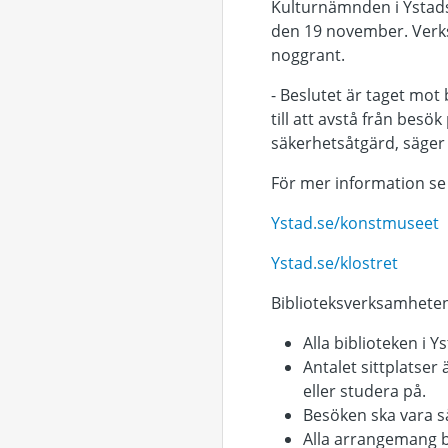
Kulturnämnden i Ystads
den 19 november. Verksa
noggrant.
- Beslutet är taget mo
till att avstå från be
säkerhetsåtgärd, säger
För mer information se
Ystad.se/konstmuseet
Ystad.se/klostret
Biblioteksverksamheten
Alla biblioteken i 
Antalet sittplatser
eller studera på.
Besöken ska vara s
Alla arrangemang bå