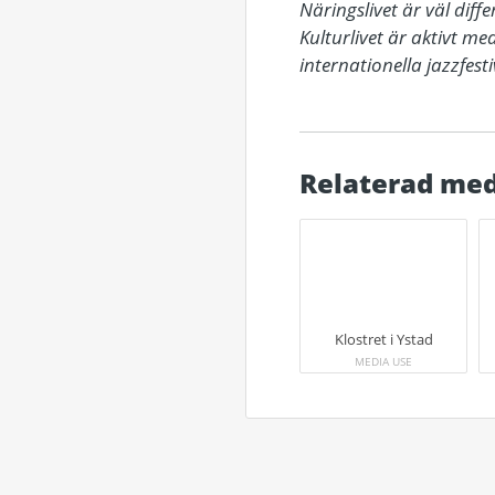
Näringslivet är väl dif
Kulturlivet är aktivt me
Relaterad med
Klostret i Ystad
MEDIA USE