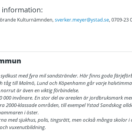
 information:
dförande Kulturnämnden,
sverker.meyer@ystad.se
, 0709-23 
ommun
s sydkust med fyra mil sandstränder. Här finns goda färjeför
h tåg till Malmö, Lund och Köpenhamn går varje halvtimma
rrut är även en viktig förbindelse.

000 invånare. En stor del av arealen är jordbruksmark men 
a 2000-klassade områden, till exempel Ystad Sandskog allde
mmaren i öster. 

na med sjukhus, polis, tingsrätt, men också många skolor i ol
 och vuxenutbildning. 
