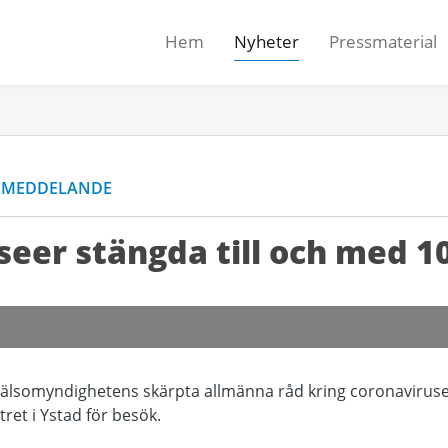
Hem
Nyheter
Pressmaterial
SMEDDELANDE
eer stängda till och med 10
älsomyndighetens skärpta allmänna råd kring coronaviruse
et i Ystad för besök.