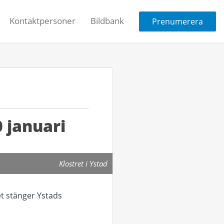
Kontaktpersoner
Bildbank
Prenumerera
 januari
Klostret i Ystad
t stänger Ystads