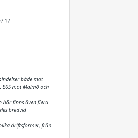
07 17
bindelser både mot 
. E65 mot Malmö och 
här finns även flera 
les bredvid 
ika driftsformer, från 