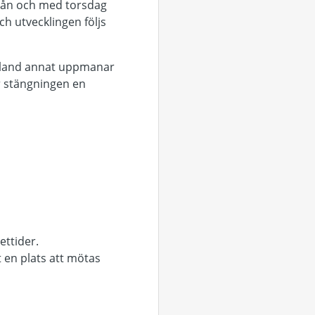
rån och med torsdag
h utvecklingen följs
 bland annat uppmanar
r stängningen en
ettider.
t en plats att mötas