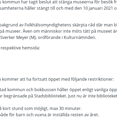
 kommun har tagit beslut att stänga museerna för besök f
mheterna håller stängt till och med den 10 januari 2021 oc
t bakgrund av Folkhälsomyndighetens skärpta råd där man
sök på museer. Även om människor inte möts tätt på museet ä
 Sverker Meyer (M), ordförande i Kulturnämnden.
 respektive hemsida:
 kommer att ha fortsatt öppet med följande restriktioner:
Ystad kommun och bokbussen håller öppet enligt vanliga öpp
 är begränsade på Stadsbiblioteket. Just nu är inte biblioteke
å kort stund som möjligt, max 30 minuter.
de för barn och vuxna är inställda resten av året.