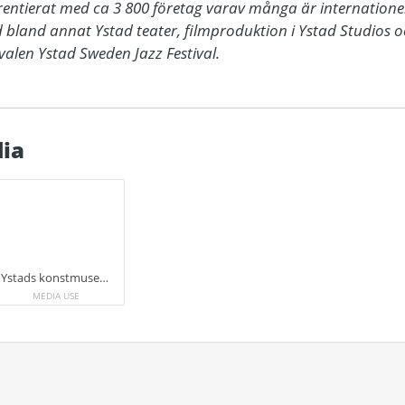
ferentierat med ca 3 800 företag varav många är internatione
d bland annat Ystad teater, filmproduktion i Ystad Studios o
ia
Ystads konstmuseum
MEDIA USE