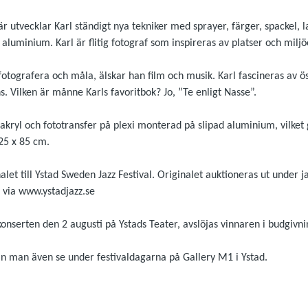
r utvecklar Karl ständigt nya tekniker med sprayer, färger, spackel, 
ll aluminium. Karl är flitig fotograf som inspireras av platser och milj
fotografera och måla, älskar han film och musik. Karl fascineras av ös
. Vilken är månne Karls favoritbok? Jo, ”Te enligt Nasse”.
; akryl och fototransfer på plexi monterad på slipad aluminium, vilket
25 x 85 cm.
alet till Ystad Sweden Jazz Festival. Originalet auktioneras ut under ja
å via www.ystadjazz.se
gskonserten den 2 augusti på Ystads Teater, avslöjas vinnaren i budgiv
an man även se under festivaldagarna på Gallery M1 i Ystad.