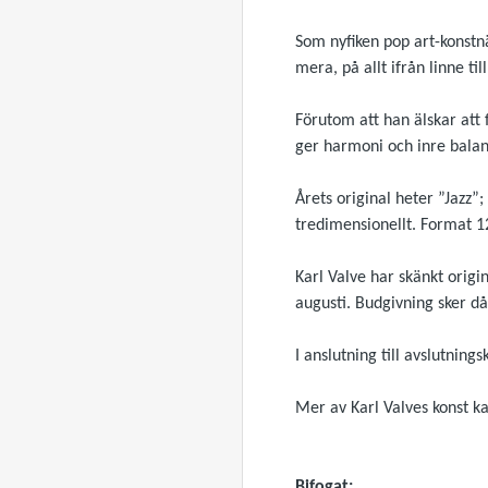
Som nyfiken pop art-konstnä
mera, på allt ifrån linne ti
Förutom att han älskar att 
ger harmoni och inre balans
Årets original heter ”Jazz”
tredimensionellt. Format 1
Karl Valve har skänkt origin
augusti. Budgivning sker d
I anslutning till avslutnin
Mer av Karl Valves konst k
Bifogat: