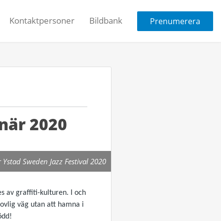
Kontaktpersoner
Bildbank
Prenumerera
tnär 2020
för Ystad Sweden Jazz Festival 2020
 av graffiti-kulturen. I och
lovlig väg utan att hamna i
ödd!