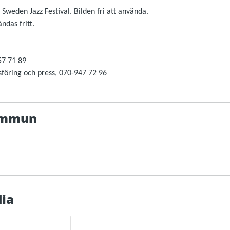
 Sweden Jazz Festival. Bilden fri att använda.
ndas fritt.
57 71 89
sföring och press, 070-947 72 96
ommun
ia