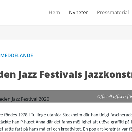
Hem
Nyheter
Pressmaterial
SMEDDELANDE
en Jazz Festivals Jazzkons
Officiell affisch 
ve föddes 1978 i Tullinge utanför Stockholm där han tidigt fascinerades
äckte han P-huset Anna där det fanns möjlighet att utöva graffiti på 
 satte fart på hans måleri och kreativitet. En pop art-konstnär var f