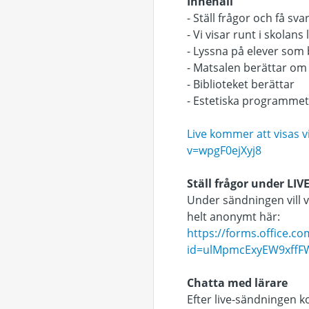
Innehåll
- Ställ frågor och få sva
- Vi visar runt i skolans 
- Lyssna på elever som
- Matsalen berättar o
- Biblioteket berättar
- Estetiska programmet
Live kommer att visas v
v=wpgF0ejXyj8
Ställ frågor under LI
Under sändningen vill vi
helt anonymt här:
https://forms.office.
id=ulMpmcExyEW9xffF
Chatta med lärare
Efter live-sändningen 