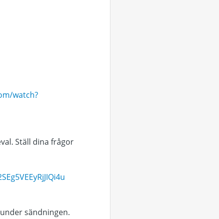
com/watch?
val. Ställ dina frågor
Eg5VEEyRjJIQi4u
t under sändningen.