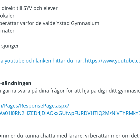
r direkt till SYV och elever
lokaler
 berättar varför de valde Ystad Gymnasium
m maten
 sjunger
ia youtube och länken hittar du här:
https://www.youtube.
VE-sändningen
 gärna svara på dina frågor för att hjälpa dig i ditt gymnasie
com/Pages/ResponsePage.aspx?
Wa01I0RN2HZED4JDlAOkxGUfwpFURDVHTlQ2MzNIVThRMkY2S
kommer du kunna chatta med lärare, vi berättar mer om de