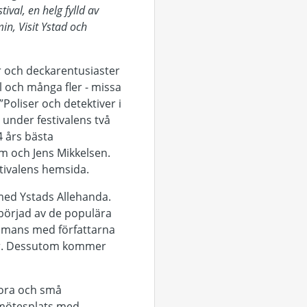
val, en helg fylld av
n, Visit Ystad och
r och deckarentusiaster
 och många fler - missa
oliser och detektiver i
 under festivalens två
4 års bästa
öm och Jens Mikkelsen.
stivalens hemsida.
med Ystads Allehanda.
åbörjad av de populära
mmans med författarna
ter. Dessutom kommer
tora och små
e mötesplats med