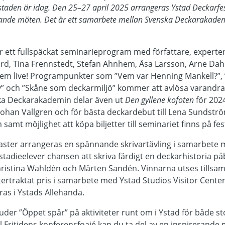
taden är idag. Den 25–27 april 2025 arrangeras Ystad Deckarfesti
ande möten. Det är ett samarbete mellan Svenska Deckarakademi
ar ett fullspäckat seminarieprogram med författare, experte
, Tina Frennstedt, Stefan Ahnhem, Åsa Larsson, Arne Dahl
dem live! Programpunkter som ”Vem var Henning Mankell?”, ”P
iv” och ”Skåne som deckarmiljö” kommer att avlösa varandra
ka Deckarakademin delar även ut
Den gyllene kofoten
för 202
-Johan Vallgren och för bästa deckardebut till Lena Sundstr
 samt möjlighet att köpa biljetter till seminariet finns på fe
aster arrangeras en spännande skrivartävling i samarbete 
tadieelever chansen att skriva färdigt en deckarhistoria p
ristina Wahldén och Mårten Sandén. Vinnarna utses tillsa
tertraktat pris i samarbete med Ystad Studios Visitor Cen
ras i Ystads Allehanda.
der ”Öppet spår” på aktiviteter runt om i Ystad för både s
ll Fritidens konferensfoajé kan du ta del av en inspirerand