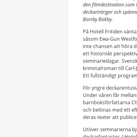
den filmdestination som s
deckarintriger och spänn
Borrby Bokby.
På Hotell Fritiden vänt
såsom Ewa-Gun Westford
inte chansen att höra 
ett historiskt perspekt
seminariedagar
. Svens
kriminalroman till Carl
Ett fullständigt program
För yngre deckarentusi
Under våren får mellans
barnboksförfattarna Ch
och belönas med ett ef
deras texter att publice
Utöver seminarierna bju
deckarfantaster. I Hote