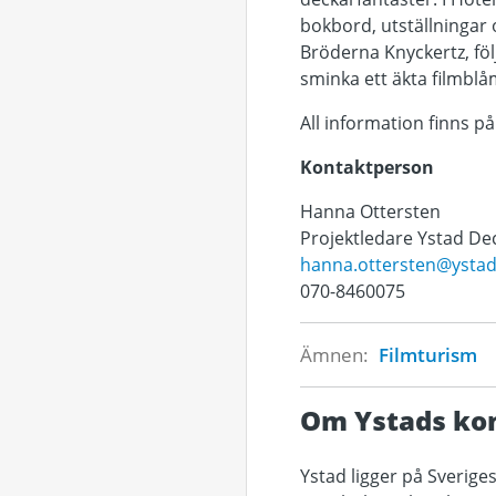
bokbord, utställningar 
Bröderna Knyckertz, fö
sminka ett äkta filmblå
All information finns p
Kontaktperson
Hanna Ottersten
Projektledare Ystad Dec
hanna.ottersten@ystad
070-8460075
Ämnen:
Filmturism
Om Ystads k
Ystad ligger på Sverige