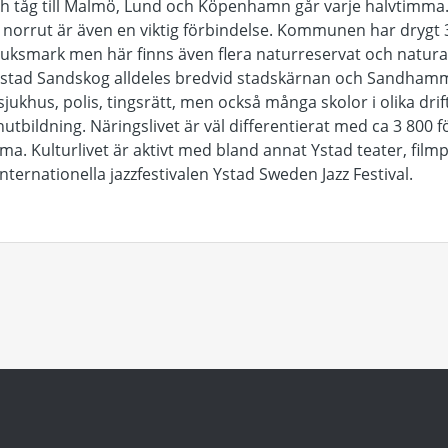
h tåg till Malmö, Lund och Köpenhamn går varje halvtimm
orrut är även en viktig förbindelse. Kommunen har drygt 3
bruksmark men här finns även flera naturreservat och natur
Ystad Sandskog alldeles bredvid stadskärnan och Sandhamma
jukhus, polis, tingsrätt, men också många skolor i olika drif
nutbildning. Näringslivet är väl differentierat med ca 3 800
ma. Kulturlivet är aktivt med bland annat Ystad teater, film
nternationella jazzfestivalen Ystad Sweden Jazz Festival.