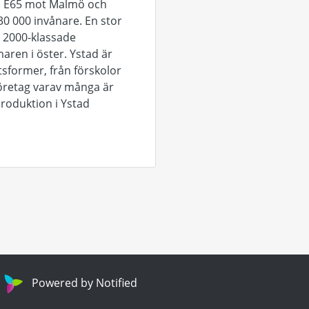
a. E65 mot Malmö och
0 000 invånare. En stor
a 2000-klassade
ren i öster. Ystad är
tsformer, från förskolor
 företag varav många är
produktion i Ystad
Powered by Notified