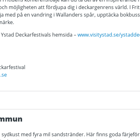
och möjligheten att fördjupa dig i deckargenrens värld. I Fri
lja med på en vandring i Wallanders spår, upptäcka bokbuss
märke.
å Ystad Deckarfestivals hemsida –
www.visitystad.se/ystaddec
karfestival
.se
ommun
s sydkust med fyra mil sandstränder. Här finns goda färjef