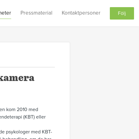
heter
Pressmaterial
Kontaktpersoner
Följ
bbkamera
relsen kom 2010 med
endeterapi (KBT) eller
ande psykologer med KBT-