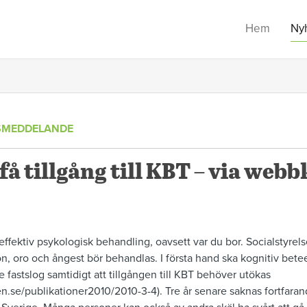
Hem
Ny
SMEDDELANDE
 få tillgång till KBT – via we
ll effektiv psykologisk behandling, oavsett var du bor. Socialsty
ion, oro och ångest bör behandlas. I första hand ska kognitiv bete
 fastslog samtidigt att tillgången till KBT behöver utökas
sen.se/publikationer2010/2010-3-4). Tre år senare saknas fortfar