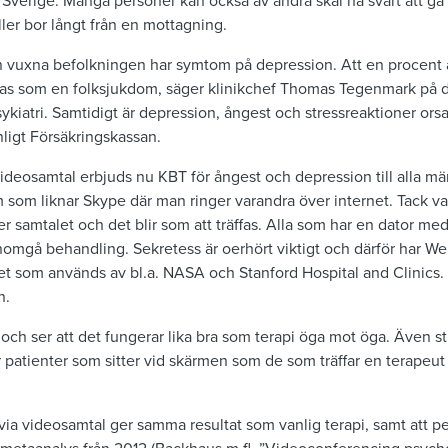
i Sverige. Många personer kan också av andra skäl ha svårt att gå
eller bor långt från en mottagning.
en vuxna befolkningen har symtom på depression. Att en procent 
äknas som en folksjukdom, säger klinikchef Thomas Tegenmark på d
atri. Samtidigt är depression, ångest och stressreaktioner orsak
nligt Försäkringskassan.
videosamtal erbjuds nu KBT för ångest och depression till alla mä
am som liknar Skype där man ringer varandra över internet. Tack
 samtalet och det blir som att träffas. Alla som har en dator m
gå behandling. Sekretess är oerhört viktigt och därför har WeMi
 som används av bl.a. NASA och Stanford Hospital and Clinics.
n.
d, och ser att det fungerar lika bra som terapi öga mot öga. Även st
ör patienter som sitter vid skärmen som de som träffar en terapeu
i via videosamtal ger samma resultat som vanlig terapi, samt att 