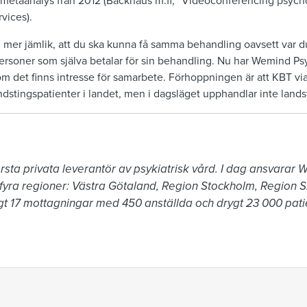
n metaanalys från 2012 (Backhaus m.fl, ”Videoconferencing psych
vices).
li mer jämlik, att du ska kunna få samma behandling oavsett var d
personer som själva betalar för sin behandling. Nu har Wemind Psyk
r om det finns intresse för samarbete. Förhoppningen är att KBT v
landstingspatienter i landet, men i dagsläget upphandlar inte lan
sta privata leverantör av psykiatrisk vård. I dag ansvarar W
 fyra regioner: Västra Götaland, Region Stockholm, Region 
17 mottagningar med 450 anställda och drygt 23 000 patie