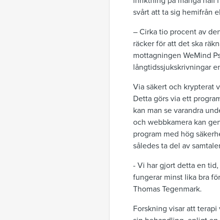
inriktning på många håll 
svårt att ta sig hemifrån 
– Cirka tio procent av d
räcker för att det ska r
mottagningen WeMind Psyki
långtidssjukskrivningar e
Via säkert och krypterat 
Detta görs via ett progr
kan man se varandra under
och webbkamera kan genom
program med hög säkerhet
således ta del av samtale
- Vi har gjort detta en ti
fungerar minst lika bra f
Thomas Tegenmark.
Forskning visar att terap