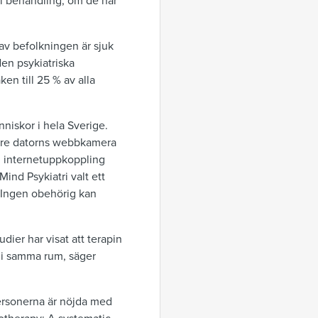
 i behandling, om de har
av befolkningen är sjuk
en psykiatriska
en till 25 % av alla
nniskor i hela Sverige.
 vare datorns webbkamera
ed internetuppkoppling
nd Psykiatri valt ett
 Ingen obehörig kan
udier har visat att terapin
t i samma rum, säger
personerna är nöjda med