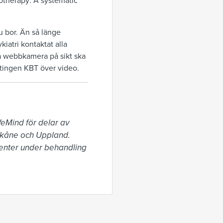
otherapy: A systematic
u bor. Än så länge
iatri kontaktat alla
ia webbkamera på sikt ska
dstingen KBT över video.
eMind för delar av 
Skåne och Uppland. 
nter under behandling 