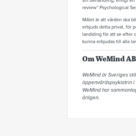
sin behandling, enligt e
review” Psychological Ser
Målet är att vården ska b
erbjuds detta privat, för 
landsting för att se efte
kunna erbjudas till alla 
Om WeMind AB
WeMind är Sveriges stör
öppenvårdspsykiatrin i
WeMind har sammanlagt 
årligen.