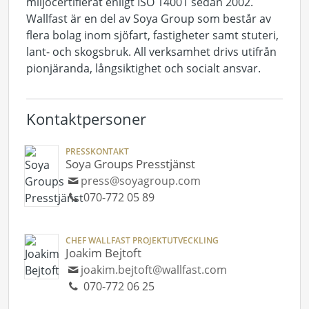
miljöcertifierat enligt ISO 14001 sedan 2002.
Wallfast är en del av Soya Group som består av
flera bolag inom sjöfart, fastigheter samt stuteri,
lant- och skogsbruk. All verksamhet drivs utifrån
pionjäranda, långsiktighet och socialt ansvar.
Kontaktpersoner
PRESSKONTAKT
Soya Groups Presstjänst
press@soyagroup.com
070-772 05 89
CHEF WALLFAST PROJEKTUTVECKLING
Joakim Bejtoft
joakim.bejtoft@wallfast.com
070-772 06 25