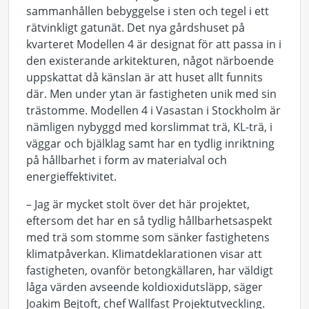
sammanhållen bebyggelse i sten och tegel i ett
rätvinkligt gatunät. Det nya gårdshuset på
kvarteret Modellen 4 är designat för att passa in i
den existerande arkitekturen, något närboende
uppskattat då känslan är att huset allt funnits
där. Men under ytan är fastigheten unik med sin
trästomme. Modellen 4 i Vasastan i Stockholm är
nämligen nybyggd med korslimmat trä, KL-trä, i
väggar och bjälklag samt har en tydlig inriktning
på hållbarhet i form av materialval och
energieffektivitet.
– Jag är mycket stolt över det här projektet,
eftersom det har en så tydlig hållbarhetsaspekt
med trä som stomme som sänker fastighetens
klimatpåverkan. Klimatdeklarationen visar att
fastigheten, ovanför betongkällaren, har väldigt
låga värden avseende koldioxidutsläpp, säger
Joakim Bejtoft, chef Wallfast Projektutveckling.