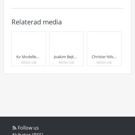
Relaterad media
Kv Modellen, Wallfast
Joakim Bejtoft, chef Wallfast Projektutveckling
Christer Nilsson, Wallfast Projektutveckling
MEDIA USE
MEDIA USE
MEDIA USE
Follow us
Nyheter (RSS)