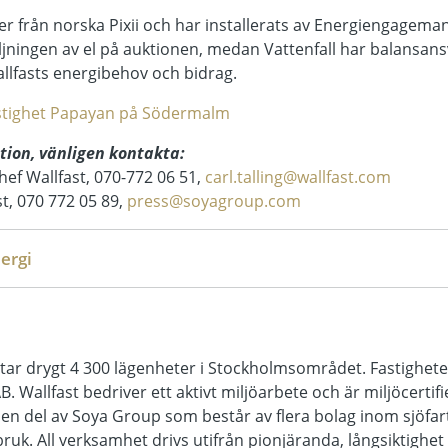
er från norska Pixii och har installerats av Energiengagema
ljningen av el på auktionen, medan Vattenfall har balansan
llfasts energibehov och bidrag.
astighet Papayan på Södermalm
ation, vänligen kontakta:
hef Wallfast, 070-772 06 51,
carl.talling@wallfast.com
t, 070 772 05 89,
press@soyagroup.com
ergi
ltar drygt 4 300 lägenheter i Stockholmsområdet. Fastighete
 Wallfast bedriver ett aktivt miljöarbete och är miljöcertifi
 en del av Soya Group som består av flera bolag inom sjöfar
bruk. All verksamhet drivs utifrån pionjäranda, långsiktighet