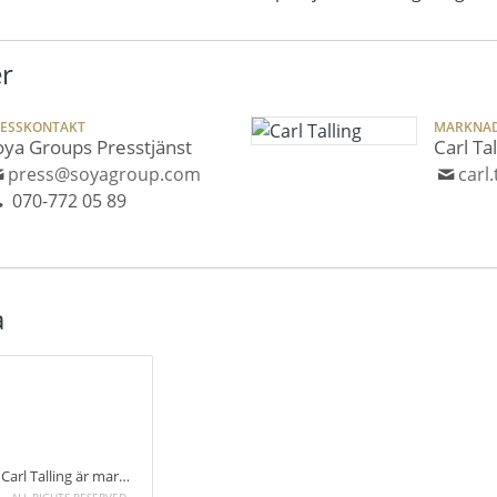
r
RESSKONTAKT
MARKNA
oya Groups Presstjänst
Carl Tal
press@soyagroup.com
carl
070-772 05 89
a
Carl Talling är marknadschef och ansvarig för digitala lösningar på Wallfast.