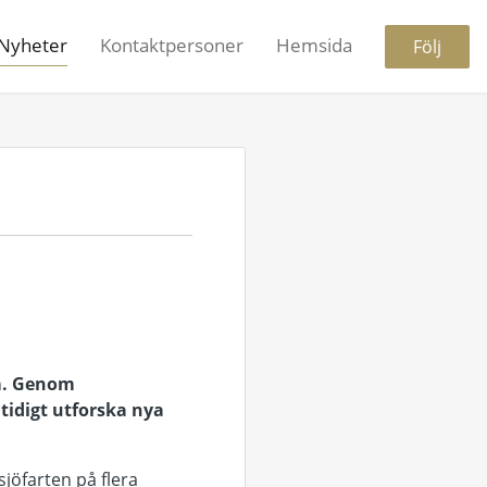
Nyheter
Kontaktpersoner
Hemsida
Följ
lm. Genom
mtidigt utforska nya
jöfarten på flera