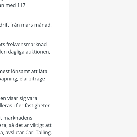
ayan med 117
 drift från mars månad,
tnäts frekvensmarknad
 den dagliga auktionen,
 mest lönsamt att låta
kapning, elarbitrage
en visar sig vara
ras i fler fastigheter.
a ut marknadens
, så det är viktigt att
, avslutar Carl Talling.