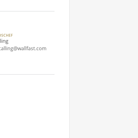
DSCHEF
ling
.talling@wallfast.com