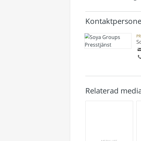
Kontaktpersone
P
S
Relaterad medi