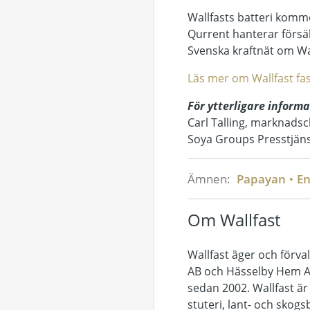
Wallfasts batteri komm
Qurrent hanterar försä
Svenska kraftnät om Wa
Läs mer om Wallfast f
För ytterligare inform
Carl Talling, marknadsc
Soya Groups Presstjäns
Ämnen:
Papayan
En
Om Wallfast
Wallfast äger och förva
AB och Hässelby Hem AB.
sedan 2002. Wallfast är
stuteri, lant- och skogs