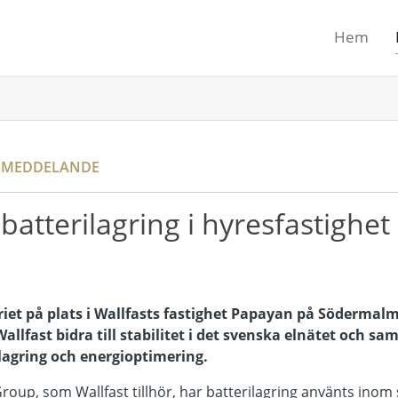
Hem
SMEDDELANDE
batterilagring i hyresfastighet
eriet på plats i Wallfasts fastighet Papayan på Söderma
allfast bidra till stabilitet i det svenska elnätet och sa
ilagring och energioptimering.
up, som Wallfast tillhör, har batterilagring använts inom s