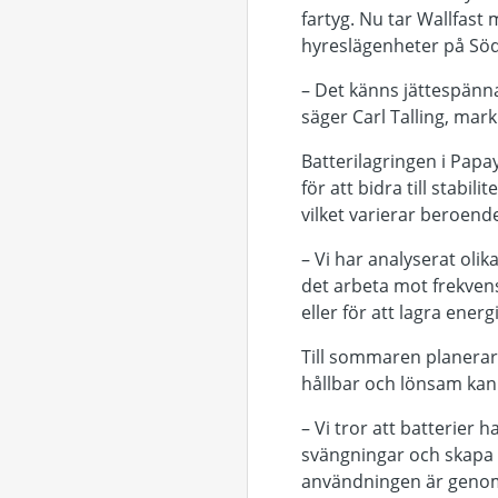
fartyg. Nu tar Wallfast
hyreslägenheter på Söd
– Det känns jättespännan
säger Carl Talling, mar
Batterilagringen i Papa
för att bidra till stabi
vilket varierar beroend
– Vi har analyserat olik
det arbeta mot frekven
eller för att lagra energ
Till sommaren planerar 
hållbar och lönsam kan b
– Vi tror att batterier 
svängningar och skapa st
användningen är genomtän