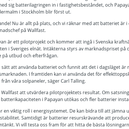
 med sig batterilagringen in i fastighetsbeståndet, och Pap
ermalm i Stockholm blir först ut.
de! Nu är allt på plats, och vi räknar med att batteriet är i
knadschef på Wallfast.
yan är ett pilotprojekt och kommer att ingå i Svenska kraf
liteten i Sveriges elnät. Intäkterna styrs av marknadspriset på
e på utbud och efterfrågan.
a sätt att använda batteriet och funnit att det i dagsläget är
smarknaden. I framtiden kan vi använda det för effekttopps
i från våra solpaneler, säger Carl Talling.
Wallfast att utvärdera pilotprojektets resultat. Om satsning
atterikapaciteten i Papayan utökas och fler batterier installe
har en viktig roll i energisystemet. De kan bidra till att jämn
abilitet. Samtidigt är batterier resurskrävande att producera
kt. Vi vill testa oss fram för att hitta de bästa lösningarna