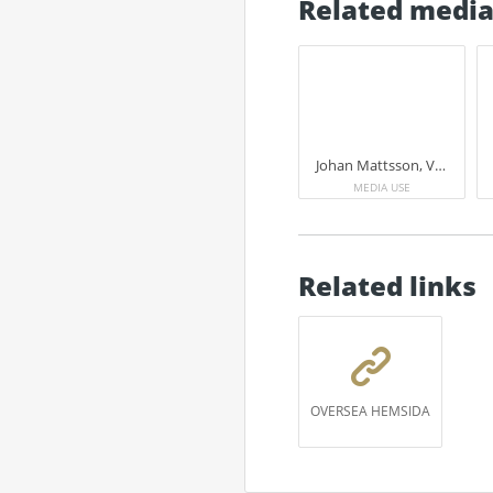
Related medi
Johan Mattsson, VD för Wallenius Marine, och Tomas Arhippainen, Business Line Manager, Marine Service & Digital, ABB Marine & Ports.
MEDIA USE
Related links
OVERSEA HEMSIDA