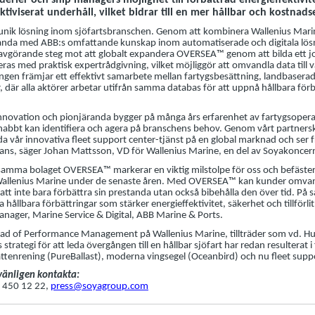
erier och ship managers möjlighet till förbättrad energieffektivi
tiviserat underhåll, vilket bidrar till en mer hållbar och kostnadsef
nik lösning inom sjöfartsbranschen. Genom att kombinera Wallenius Mari
tanda med ABB:s omfattande kunskap inom automatiserade och digitala lös
t avgörande steg mot att globalt expandera OVERSEA™ genom att bilda ett 
ras med praktisk expertrådgivning, vilket möjliggör att omvandla data till v
ngen främjar ett effektivt samarbete mellan fartygsbesättning, landbasera
, där alla aktörer arbetar utifrån samma databas för att uppnå hållbara för
 innovation och pionjäranda bygger på många års erfarenhet av fartygsoper
snabbt kan identifiera och agera på branschens behov. Genom vårt partne
a vår innovativa fleet support center-tjänst på en global marknad och ser f
mans, säger Johan Mattsson, VD för Wallenius Marine, en del av Soyakoncer
amma bolaget OVERSEA™ markerar en viktig milstolpe för oss och befäster
llenius Marine under de senaste åren. Med OVERSEA™ kan kunder omvandla 
 att inte bara förbättra sin prestanda utan också bibehålla den över tid. På 
ållbara förbättringar som stärker energieffektivitet, säkerhet och tillförli
nager, Marine Service & Digital, ABB Marine & Ports.
ead of Performance Management på Wallenius Marine, tillträder som vd. Hu
trategi för att leda övergången till en hållbar sjöfart har redan resulterat 
attenrening (PureBallast), moderna vingsegel (Oceanbird) och nu fleet su
 vänligen kontakta:
0 450 12 22,
press@soyagroup.com