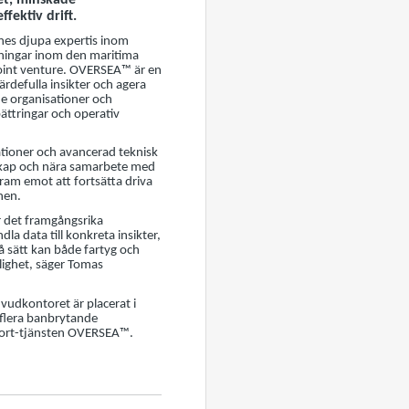
tet, minskade
fektiv drift.
nes djupa expertis inom
ningar inom den maritima
joint venture. OVERSEA™ är en
ärdefulla insikter och agera
de organisationer och
bättringar och operativ
ationer och avancerad teknisk
rskap och nära samarbete med
ram emot att fortsätta driva
nen.
 det framgångsrika
data till konkreta insikter,
så sätt kan både fartyg och
tlighet, säger Tomas
vudkontoret är placerat i
i flera banbrytande
pport-tjänsten OVERSEA™.