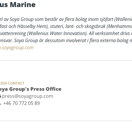
us Marine
el av Soya Group som består av flera bolag inom sjöfart (Walleni
lfast och Hässelby Hem), stuteri, lant- och skogsbruk (Menhamma
tenrening (Wallenius Water Innovation). All verksamhet drivs u
 ansvar. Soya Group är dessutom involverat i flera externa bola
.soyagroup.com
EDIA CONTACT
oya Group's Press Office
press@soyagroup.com
+46 70 772 05 89