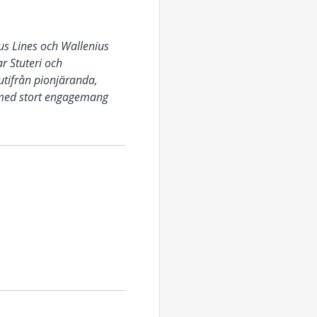
us Lines och Wallenius
r Stuteri och
tifrån pionjäranda,
g med stort engagemang