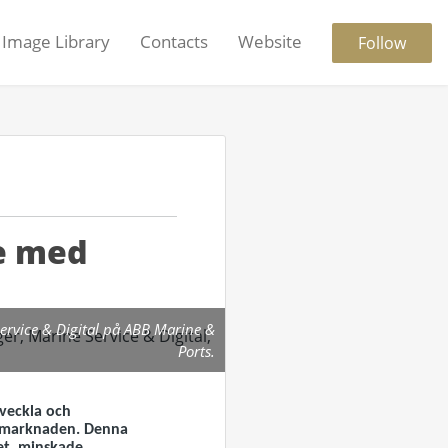
Image Library
Contacts
Website
Follow
re med
ervice & Digital på ABB Marine &
Ports.
tveckla och
rtsmarknaden. Denna