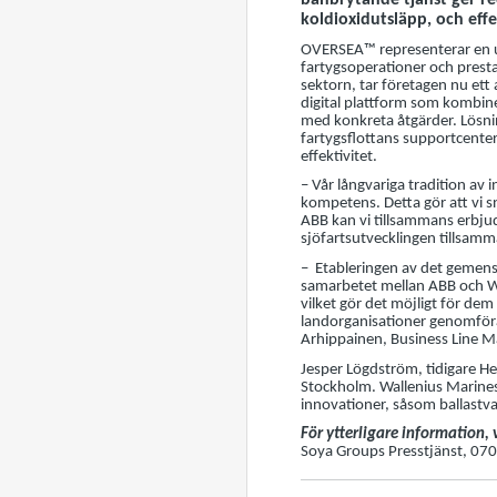
banbrytande tjänst ger red
koldioxidutsläpp, och effek
OVERSEA™ representerar en u
fartygsoperationer och pres
sektorn, tar företagen nu et
digital plattform som kombine
med konkreta åtgärder. Lösni
fartygsflottans supportcenter
effektivitet.
– Vår långvariga tradition av
kompetens. Detta gör att vi 
ABB kan vi tillsammans erbjud
sjöfartsutvecklingen tillsam
– Etableringen av det gemens
samarbetet mellan ABB och Wa
vilket gör det möjligt för dem
landorganisationer genomföra h
Arhippainen, Business Line Ma
Jesper Lögdström, tidigare H
Stockholm. Wallenius Marines s
innovationer, såsom ballastv
För ytterligare information,
Soya Groups Presstjänst, 07