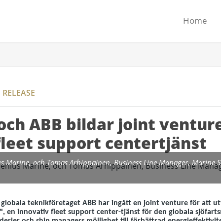
Home
 RELEASE
och ABB bildar joint ventu
fleet support centertjänst
us Marine, och Tomas Arhippainen, Business Line Manager, Marine S
globala teknikföretaget ABB har ingått en joint venture för att u
, en innovativ fleet support center-tjänst för den globala sjöfa
™