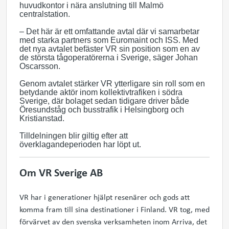
huvudkontor i nära anslutning till Malmö
centralstation.
– Det här är ett omfattande avtal där vi samarbetar
med starka partners som Euromaint och ISS. Med
det nya avtalet befäster VR sin position som en av
de största tågoperatörerna i Sverige, säger Johan
Oscarsson.
Genom avtalet stärker VR ytterligare sin roll som en
betydande aktör inom kollektivtrafiken i södra
Sverige, där bolaget sedan tidigare driver både
Öresundståg och busstrafik i Helsingborg och
Kristianstad.
Tilldelningen blir giltig efter att
överklagandeperioden har löpt ut.
Om VR Sverige AB
VR har i generationer hjälpt resenärer och gods att
komma fram till sina destinationer i Finland. VR tog, med
förvärvet av den svenska verksamheten inom Arriva, det