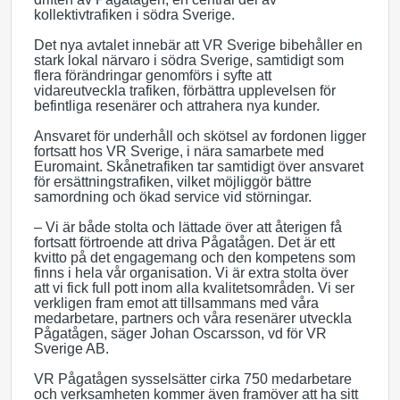
kollektivtrafiken i södra Sverige.
Det nya avtalet innebär att VR Sverige bibehåller en
stark lokal närvaro i södra Sverige, samtidigt som
flera förändringar genomförs i syfte att
vidareutveckla trafiken, förbättra upplevelsen för
befintliga resenärer och attrahera nya kunder.
Ansvaret för underhåll och skötsel av fordonen ligger
fortsatt hos VR Sverige, i nära samarbete med
Euromaint. Skånetrafiken tar samtidigt över ansvaret
för ersättningstrafiken, vilket möjliggör bättre
samordning och ökad service vid störningar.
– Vi är både stolta och lättade över att återigen få
fortsatt förtroende att driva Pågatågen. Det är ett
kvitto på det engagemang och den kompetens som
finns i hela vår organisation. Vi är extra stolta över
att vi fick full pott inom alla kvalitetsområden. Vi ser
verkligen fram emot att tillsammans med våra
medarbetare, partners och våra resenärer utveckla
Pågatågen, säger Johan Oscarsson, vd för VR
Sverige AB.
VR Pågatågen sysselsätter cirka 750 medarbetare
och verksamheten kommer även framöver att ha sitt