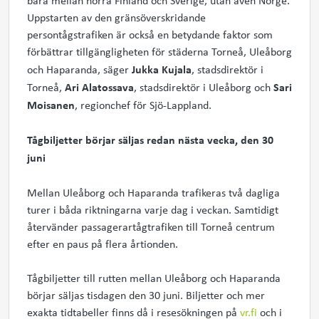
bara mellan norra Finland och Sverige, utan även Norge.
Uppstarten av den gränsöverskridande
persontågstrafiken är också en betydande faktor som
förbättrar tillgängligheten för städerna Torneå, Uleåborg
Jukka Kujala
och Haparanda, säger
, stadsdirektör i
Ari Alatossava
Sari
Torneå,
, stadsdirektör i Uleåborg och
Moisanen
, regionchef för Sjö-Lappland.
Tågbiljetter börjar säljas redan nästa vecka, den 30
juni
Mellan Uleåborg och Haparanda trafikeras två dagliga
turer i båda riktningarna varje dag i veckan. Samtidigt
återvänder passagerartågtrafiken till Torneå centrum
efter en paus på flera årtionden.
Tågbiljetter till rutten mellan Uleåborg och Haparanda
börjar säljas tisdagen den 30 juni. Biljetter och mer
exakta tidtabeller finns då i resesökningen på
vr.fi
och i