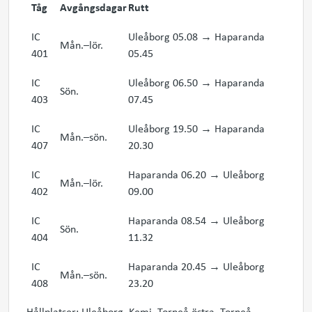
Tåg
Avgångsdagar
Rutt
IC
Uleåborg 05.08 → Haparanda
Mån.–lör.
401
05.45
IC
Uleåborg 06.50 → Haparanda
Sön.
403
07.45
IC
Uleåborg 19.50 → Haparanda
Mån.–sön.
407
20.30
IC
Haparanda 06.20 → Uleåborg
Mån.–lör.
402
09.00
IC
Haparanda 08.54 → Uleåborg
Sön.
404
11.32
IC
Haparanda 20.45 → Uleåborg
Mån.–sön.
408
23.20
Hållplatser: Uleåborg, Kemi, Torneå östra, Torneå,