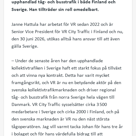
upphandlad tåg- och busstrafik i både Finland och
Sverige. Han tillträder sin roll omedelbart.
Janne Hattula har arbetat för VR sedan 2022 och är
Senior Vice President för VR City Traffic i Finland och nu,
den 30 juni 2026, utökas alltså hans ansvar till att även
gälla Sverige.
– Under de senaste åren har den upphandlade
kollektivtrafiken i Sverige haft ett starkt fokus på tillväxt
och att vinna nya kontrakt. Detta har varit mycket
framgångsrikt, och VR är nu en betydande aktör på den
svenska kollektivtrafikmarknaden och driver regional
tåg- och busstrafik från norra Sverige hela vägen till
Danmark. VR City Traffic sysselsätter cirka 3 500
medarbetare i Sverige och cirka 2000 i Finland, och på
den svenska marknaden är VR nu den näst största
tågoperatören
.
Jag vill varmt tacka Johan för hans tre år
i bolaget och för hans värdefulla bidrag till att