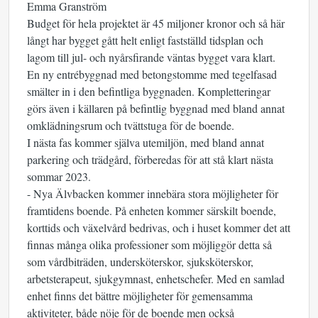
Emma Granström
Budget för hela projektet är 45 miljoner kronor och så här
långt har bygget gått helt enligt fastställd tidsplan och
lagom till jul- och nyårsfirande väntas bygget vara klart.
En ny entrébyggnad med betongstomme med tegelfasad
smälter in i den befintliga byggnaden. Kompletteringar
görs även i källaren på befintlig byggnad med bland annat
omklädningsrum och tvättstuga för de boende.
I nästa fas kommer själva utemiljön, med bland annat
parkering och trädgård, förberedas för att stå klart nästa
sommar 2023.
- Nya Älvbacken kommer innebära stora möjligheter för
framtidens boende. På enheten kommer särskilt boende,
korttids och växelvård bedrivas, och i huset kommer det att
finnas många olika professioner som möjliggör detta så
som vårdbiträden, undersköterskor, sjuksköterskor,
arbetsterapeut, sjukgymnast, enhetschefer. Med en samlad
enhet finns det bättre möjligheter för gemensamma
aktiviteter, både nöje för de boende men också