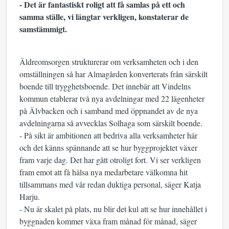
- Det är fantastiskt roligt att få samlas på ett och
samma ställe, vi längtar verkligen, konstaterar de
samstämmigt.
Äldreomsorgen strukturerar om verksamheten och i den
omställningen så har Almagården konverterats från särskilt
boende till trygghetsboende. Det innebär att Vindelns
kommun etablerar två nya avdelningar med 22 lägenheter
på Älvbacken och i samband med öppnandet av de nya
avdelningarna så avvecklas Solhaga som särskilt boende.
- På sikt är ambitionen att bedriva alla verksamheter här
och det känns spännande att se hur byggprojektet växer
fram varje dag. Det har gått otroligt fort. Vi ser verkligen
fram emot att få hälsa nya medarbetare välkomna hit
tillsammans med vår redan duktiga personal, säger Katja
Harju.
- Nu är skalet på plats, nu blir det kul att se hur innehållet i
byggnaden kommer växa fram månad för månad, säger